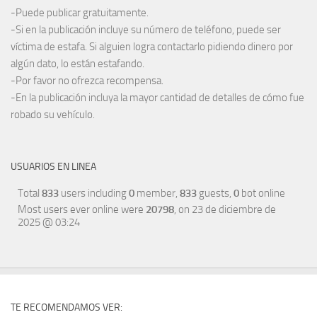
-Puede publicar gratuitamente.
-Si en la publicación incluye su número de teléfono, puede ser
víctima de estafa. Si alguien logra contactarlo pidiendo dinero por
algún dato, lo están estafando.
-Por favor no ofrezca recompensa.
-En la publicación incluya la mayor cantidad de detalles de cómo fue
robado su vehículo.
USUARIOS EN LINEA
Total
833
users including
0
member,
833
guests,
0
bot online
Most users ever online were
20798
, on 23 de diciembre de
2025 @ 03:24
TE RECOMENDAMOS VER: