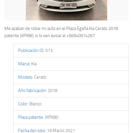
Me acaban de robar mi auto en el Plaza Egaña Kia Cerato 2018
patente JXPK80, si lo ven avisar al +56940914267
Publicación ID
:
573
Marca
:
Kia
Modelo
:
Cerato
Año fabricación
:
2018
Color
:
Blanco
Placa patente
:
JXPK80
Fecha del robo
:
19 Marzo 2021