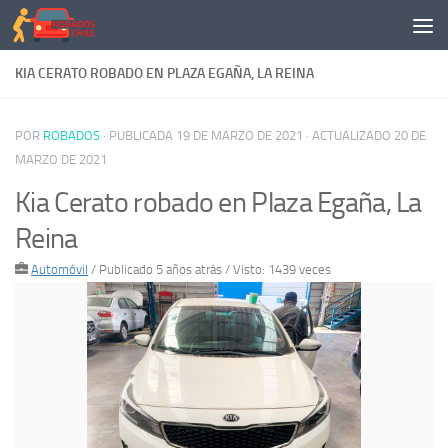
Saltar al contenido
KIA CERATO ROBADO EN PLAZA EGAÑA, LA REINA
POR
ROBADOS
· PUBLICADA
19 DE MARZO DE 2021
· ACTUALIZADO
20 DE
MARZO DE 2021
Kia Cerato robado en Plaza Egaña, La
Reina
Automóvil
/
Publicado 5 años atrás
/ Visto: 1439 veces