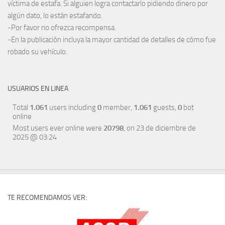
víctima de estafa. Si alguien logra contactarlo pidiendo dinero por
algún dato, lo están estafando.
-Por favor no ofrezca recompensa.
-En la publicación incluya la mayor cantidad de detalles de cómo fue
robado su vehículo.
USUARIOS EN LINEA
Total
1.061
users including
0
member,
1.061
guests,
0
bot
online
Most users ever online were
20798
, on 23 de diciembre de
2025 @ 03:24
TE RECOMENDAMOS VER: