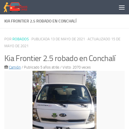
Saltar al contenido
KIA FRONTIER 2.5 ROBADO EN CONCHALÍ
POR
ROBADOS
· PUBLICADA
13 DE MAYO DE 2021
· ACTUALIZADO
15 DE
MAYO DE 2021
Kia Frontier 2.5 robado en Conchalí
Camión
/
Publicado 5 años atrás
/ Visto: 2070 veces