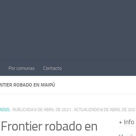
Por comunas
Contacto
ONTIER ROBADO EN MAIPÚ
ADOS
· PUBLICADA
6 DE ABRIL DE 2021
· ACTUALIZADO
8 DE ABRIL DE 202
+ Info
 Frontier robado en