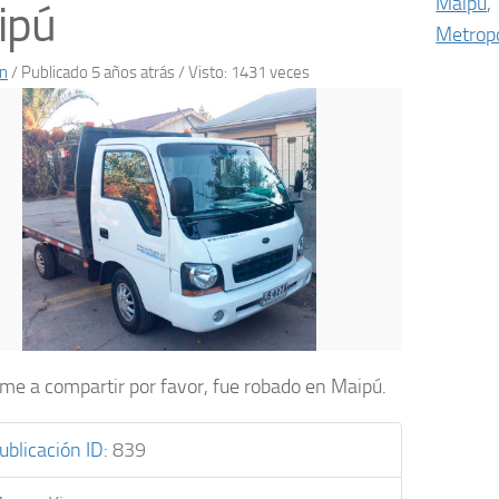
Maipú
,
ipú
Metropo
n
/
Publicado 5 años atrás
/ Visto: 1431 veces
e a compartir por favor, fue robado en Maipú.
ublicación ID
:
839