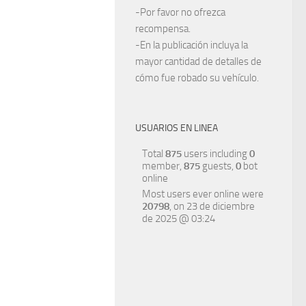
-Por favor no ofrezca
recompensa.
-En la publicación incluya la
mayor cantidad de detalles de
cómo fue robado su vehículo.
USUARIOS EN LINEA
Total
875
users including
0
member,
875
guests,
0
bot
online
Most users ever online were
20798
, on 23 de diciembre
de 2025 @ 03:24