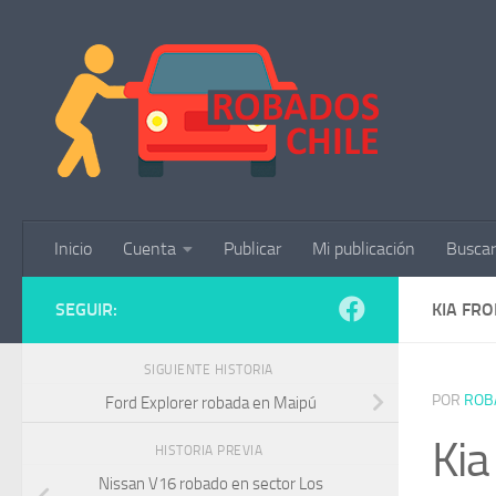
Saltar al contenido
Inicio
Cuenta
Publicar
Mi publicación
Buscar
SEGUIR:
KIA FR
SIGUIENTE HISTORIA
POR
ROB
Ford Explorer robada en Maipú
Kia
HISTORIA PREVIA
Nissan V16 robado en sector Los