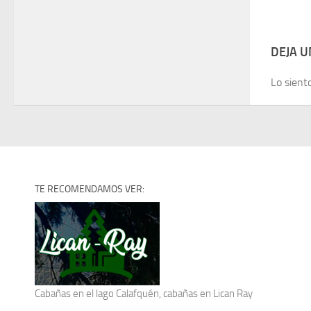
DEJA 
Lo sient
TE RECOMENDAMOS VER:
Cabañas en el lago Calafquén
, cabañas en Lican Ray