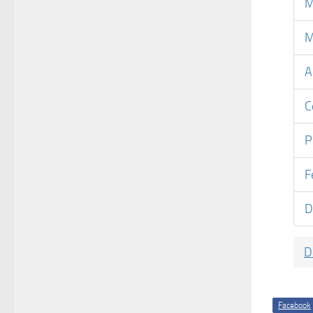
M
M
A
C
P
F
D
D
Facebook