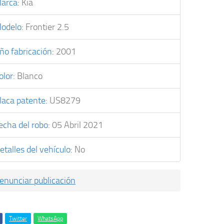
arca
:
Kia
odelo
:
Frontier 2.5
ño fabricación
:
2001
olor
:
Blanco
laca patente
:
US8279
echa del robo
:
05 Abril 2021
etalles del vehículo
:
No
enunciar publicación
Twitter
WhatsApp