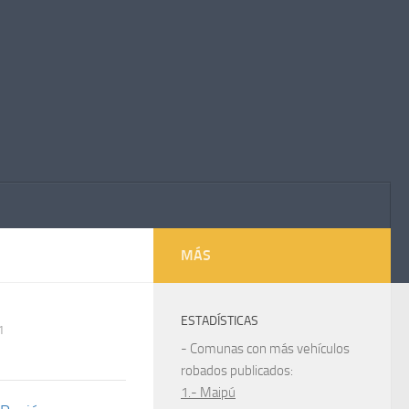
MÁS
ESTADÍSTICAS
1
- Comunas con más vehículos
robados publicados:
1.- Maipú