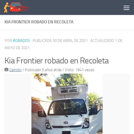
Saltar al contenido
KIA FRONTIER ROBADO EN RECOLETA
POR
ROBADOS
· PUBLICADA
30 DE ABRIL DE 2021
· ACTUALIZADO
1 DE
MAYO DE 2021
Kia Frontier robado en Recoleta
Camión
/
Publicado 5 años atrás
/ Visto: 1941 veces