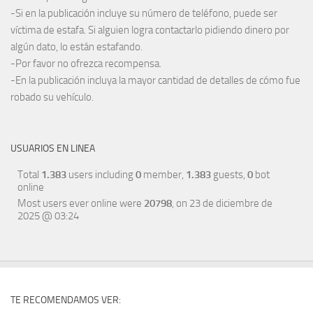
-Si en la publicación incluye su número de teléfono, puede ser
víctima de estafa. Si alguien logra contactarlo pidiendo dinero por
algún dato, lo están estafando.
-Por favor no ofrezca recompensa.
-En la publicación incluya la mayor cantidad de detalles de cómo fue
robado su vehículo.
USUARIOS EN LINEA
Total
1.383
users including
0
member,
1.383
guests,
0
bot
online
Most users ever online were
20798
, on 23 de diciembre de
2025 @ 03:24
TE RECOMENDAMOS VER: