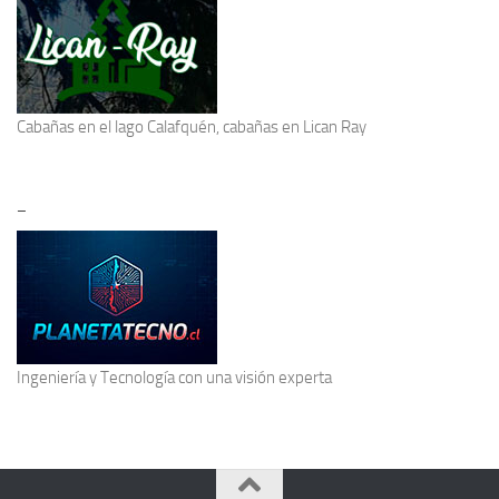
Cabañas en el lago Calafquén
, cabañas en Lican Ray
–
Ingeniería y Tecnología
con una visión experta