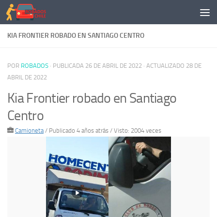
Saltar al contenido
KIA FRONTIER ROBADO EN SANTIAGO CENTRO
POR
ROBADOS
· PUBLICADA
26 DE ABRIL DE 2022
· ACTUALIZADO
28 DE
ABRIL DE 2022
Kia Frontier robado en Santiago
Centro
Camioneta
/
Publicado 4 años atrás
/ Visto: 2004 veces