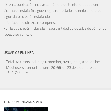
-Si en la publicación incluye su número de teléfono, puede ser
víctima de estafa. Si alguien logra contactarlo pidiendo dinero por
algún dato, lo están estafando.
-Por favor no ofrezca recompensa.
-En la publicación incluya la mayor cantidad de detalles de cómo fue
robado su vehículo.
USUARIOS EN LINEA
Total
929
users including
0
member,
929
guests,
0
bot online
Most users ever online were
20798
, on 23 de diciembre de
2025 @ 03:24
TE RECOMENDAMOS VER: