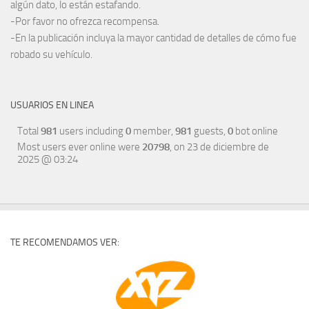
algún dato, lo están estafando.
-Por favor no ofrezca recompensa.
-En la publicación incluya la mayor cantidad de detalles de cómo fue
robado su vehículo.
USUARIOS EN LINEA
Total
981
users including
0
member,
981
guests,
0
bot online
Most users ever online were
20798
, on 23 de diciembre de
2025 @ 03:24
TE RECOMENDAMOS VER: