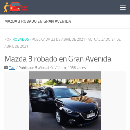
Saltar al contenido
MAZDA 3 ROBADO EN GRAN AVENIDA
POR
ROBADOS
· PUBLICADA
23 DE ABRIL DE 2021
· ACTUALIZADO
24 DE
ABRIL DE 2021
Mazda 3 robado en Gran Avenida
Taxi
/
Publicado 5 años atrás
/ Visto: 1956 veces