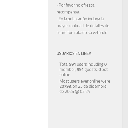
-Por favor no ofrezca
recompensa.
-En la publicación incluya la
mayor cantidad de detalles de
cómo fue robado su vehículo.
USUARIOS EN LINEA
Total
991
users including
0
member,
991
guests,
0
bot
online
Most users ever online were
20798
, on 23 de diciembre
de 2025 @ 03:24