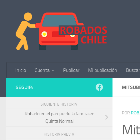
Saltar al contenido
Inicio
Cuenta
Publicar
Mi publicación
Buscar
SEGUIR:
MITSUB
SIGUIENTE HISTORIA
POR
ROB
Robado en el parque de la familia en
Quinta Normal
Mit
HISTORIA PREVIA