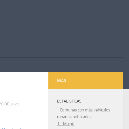
MÁS
ESTADÍSTICAS
RO DE 2022
- Comunas con más vehículos
robados publicados:
1.- Maipú