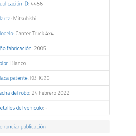
ublicación ID
:
4456
arca
:
Mitsubishi
odelo
:
Canter Truck 4x4
ño fabricación
:
2005
olor
:
Blanco
laca patente
:
KBHG26
echa del robo
:
24 Febrero 2022
etalles del vehículo
:
-
enunciar publicación