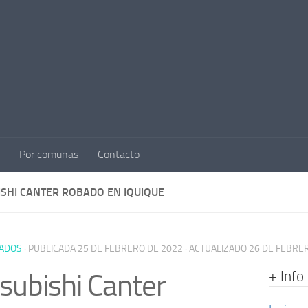
Por comunas
Contacto
ISHI CANTER ROBADO EN IQUIQUE
ADOS
· PUBLICADA
25 DE FEBRERO DE 2022
· ACTUALIZADO
26 DE FEBRE
+ Info
subishi Canter