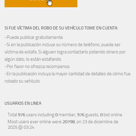
SI FUE VÍCTIMA DEL ROBO DE SU VEHÍCULO TOME EN CUENTA:
-Puede publicar gratuitamente.
-Si en la publicación incluye su número de teléfono, puede ser
víctima de estafa. Si alguien logra contactarlo pidiendo dinero por
algún dato, lo están estafando.
-Por favor no ofrezca recompensa.
-En la publicación incluya la mayor cantidad de detalles de cómo fue
robado su vehículo.
USUARIOS EN LINEA
Total
976
users including
0
member,
976
guests,
0
bot online
Most users ever online were
20798
, on 23 de diciembre de
2025 @ 03:24