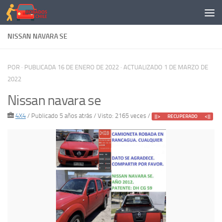
Saltar al contenido
NISSAN NAVARA SE
POR
· PUBLICADA
16 DE ENERO DE 2022
· ACTUALIZADO
1 DE MARZO DE
2022
Nissan navara se
4X4
/
Publicado 5 años atrás
/ Visto: 2165 veces /
||> RECUPERADO <||