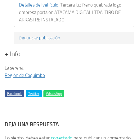
Detalles del vehículo
:
Tercera luz freno quebrada logo
empresa portalon ATACAMA DIGITAL LTDA. TIRO DE
ARRASTRE INSTALADO.
Denunciar publicación
+ Info
La serena
Región de Coquimbo
Facebook
Twitter
WhatsApp
DEJA UNA RESPUESTA
Lo siento, debes estar
conectado
para publicar un comentario.