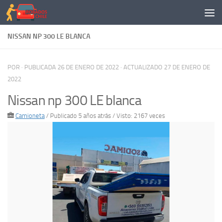
Saltar al contenido
NISSAN NP 300 LE BLANCA
POR
· PUBLICADA
26 DE ENERO DE 2022
· ACTUALIZADO
27 DE ENERO DE
2022
Nissan np 300 LE blanca
Camioneta
/
Publicado 5 años atrás
/ Visto: 2167 veces