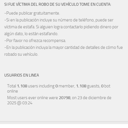
SI FUE VÍCTIMA DEL ROBO DE SU VEHÍCULO TOME EN CUENTA:
-Puede publicar gratuitamente.
-Si en la publicación incluye su número de teléfono, puede ser
víctima de estafa. Si alguien logra contactarlo pidiendo dinero por
algún dato, lo están estafando.
-Por favor no ofrezca recompensa.
-En la publicación incluya la mayor cantidad de detalles de cómo fue
robado su vehículo.
USUARIOS EN LINEA
Total
1.108
users including
0
member,
1.108
guests,
0
bot
online
Most users ever online were
20798
, on 23 de diciembre de
2025 @ 03:24