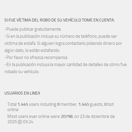
SI FUE VÍCTIMA DEL ROBO DE SU VEHÍCULO TOME EN CUENTA:
-Puede publicar gratuitamente.
-Si en la publicación incluye su número de teléfono, puede ser
víctima de estafa. Si alguien logra contactarlo pidiendo dinero por
algún dato, lo están estafando.
-Por favor no ofrezca recompensa.
-En la publicación incluya la mayor cantidad de detalles de cómo fue
robado su vehículo.
USUARIOS EN LINEA
Total
1.445
users including
0
member,
1.445
guests,
0
bot
online
Most users ever online were
20798
, on 23 de diciembre de
2025 @ 03:24