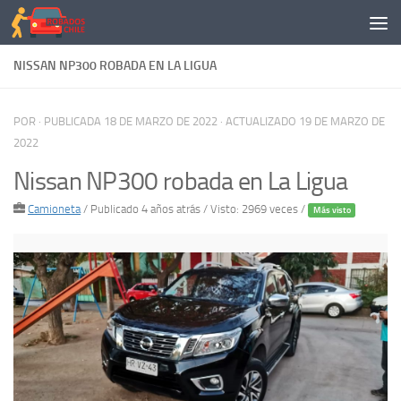
Saltar al contenido
NISSAN NP300 ROBADA EN LA LIGUA
POR
· PUBLICADA
18 DE MARZO DE 2022
· ACTUALIZADO
19 DE MARZO DE
2022
Nissan NP300 robada en La Ligua
Camioneta
/
Publicado 4 años atrás
/ Visto: 2969 veces /
Más visto