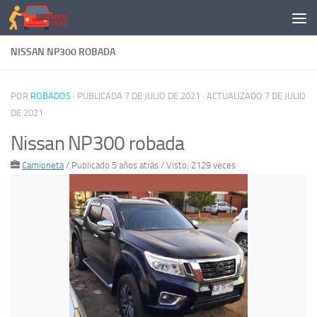
Saltar al contenido
NISSAN NP300 ROBADA
POR
ROBADOS
· PUBLICADA
7 DE JULIO DE 2021
· ACTUALIZADO
7 DE JULIO
DE 2021
Nissan NP300 robada
Camioneta
/
Publicado 5 años atrás
/ Visto: 2129 veces