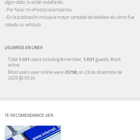
algún dato, lo están estafando.
-Por favor no ofrezca recompensa.
-En la publicación incluya la mayor cantidad de detalles de cómo fue
robado su vehículo.
USUARIOS EN LINEA
Total
1.031
users including
0
member,
1.031
guests,
0
bot
online
Most users ever online were
20798
, on 23 de diciembre de
2025 @ 03:24
TE RECOMENDAMOS VER: