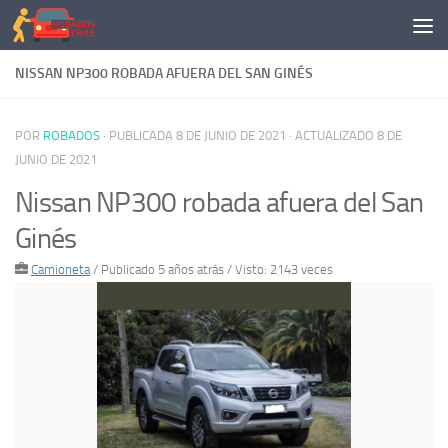
Saltar al contenido
NISSAN NP300 ROBADA AFUERA DEL SAN GINÉS
POR
ROBADOS
· PUBLICADA
8 DE JUNIO DE 2021
· ACTUALIZADO
8 DE
JUNIO DE 2021
Nissan NP300 robada afuera del San
Ginés
Camioneta
/
Publicado 5 años atrás
/ Visto: 2143 veces