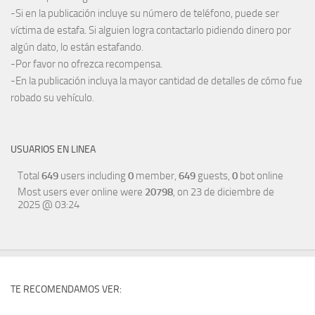
-Si en la publicación incluye su número de teléfono, puede ser
víctima de estafa. Si alguien logra contactarlo pidiendo dinero por
algún dato, lo están estafando.
-Por favor no ofrezca recompensa.
-En la publicación incluya la mayor cantidad de detalles de cómo fue
robado su vehículo.
USUARIOS EN LINEA
Total
649
users including
0
member,
649
guests,
0
bot online
Most users ever online were
20798
, on 23 de diciembre de
2025 @ 03:24
TE RECOMENDAMOS VER: