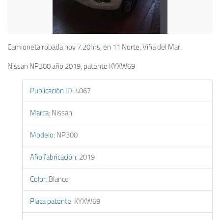
Camioneta robada hoy 7.20hrs, en 11 Norte, Viña del Mar.
Nissan NP300 año 2019, patente KYXW69
Publicación ID
:
4067
Marca
:
Nissan
Modelo
:
NP300
Año fabricación
:
2019
Color
:
Blanco
Placa patente
:
KYXW69