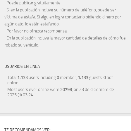
-Puede publicar gratuitamente.
-Si en la publicación incluye su número de teléfono, puede ser
víctima de estafa. Si alguien logra contactarlo pidiendo dinero por
algún dato, lo están estafando.
-Por favor no ofrezca recompensa.
-En la publicación incluya la mayor cantidad de detalles de cómo fue
robado su vehículo.
USUARIOS EN LINEA
Total
1.133
users including
0
member,
1.133
guests,
0
bot
online
Most users ever online were
20798
, on 23 de diciembre de
2025 @ 03:24
TE RECOMENDAMOS VER: