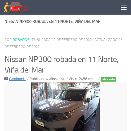
Saltar al contenido
NISSAN NP300 ROBADA EN 11 NORTE, VIÑA DEL MAR
POR
ROBADOS
· PUBLICADA
12 DE FEBRERO DE 2022
· ACTUALIZADO
13
DE FEBRERO DE 2022
Nissan NP300 robada en 11 Norte,
Viña del Mar
Camioneta
/
Publicado 4 años atrás
/ Visto: 2456 veces /
Más visto