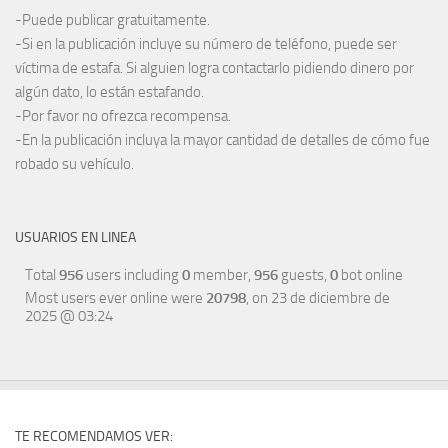
-Puede publicar gratuitamente.
-Si en la publicación incluye su número de teléfono, puede ser
víctima de estafa. Si alguien logra contactarlo pidiendo dinero por
algún dato, lo están estafando.
-Por favor no ofrezca recompensa.
-En la publicación incluya la mayor cantidad de detalles de cómo fue
robado su vehículo.
USUARIOS EN LINEA
Total
956
users including
0
member,
956
guests,
0
bot online
Most users ever online were
20798
, on 23 de diciembre de
2025 @ 03:24
TE RECOMENDAMOS VER: