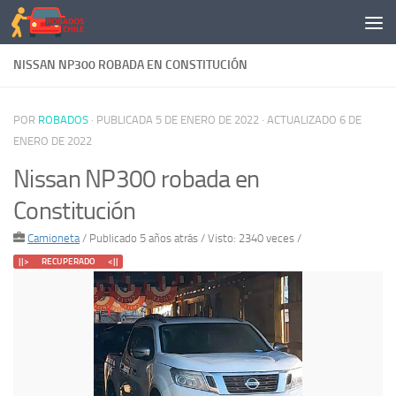
Saltar al contenido
NISSAN NP300 ROBADA EN CONSTITUCIÓN
POR
ROBADOS
· PUBLICADA
5 DE ENERO DE 2022
· ACTUALIZADO
6 DE
ENERO DE 2022
Nissan NP300 robada en
Constitución
Camioneta
/
Publicado 5 años atrás
/ Visto: 2340 veces /
||> RECUPERADO <||