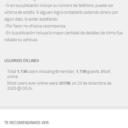
-Si en la publicación incluye su número de teléfono, puede ser
víctima de estafa. Si alguien logra contactarlo pidiendo dinero por
algún dato, lo están estafando.
-Por favor no ofrezca recompensa.
-En la publicación incluya la mayor cantidad de detalles de cómo fue
robado su vehículo.
USUARIOS EN LINEA
Total
1.138
users including
0
member,
1.138
guests,
0
bot
online
Most users ever online were
20798
, on 23 de diciembre de
2025 @ 03:24
TE RECOMENDAMOS VER: