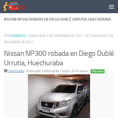
Saltar al contenido
NISSAN NP300 ROBADA EN DIEGO DUBLÉ URRUTIA, HUECHURABA
POR
ROBADOS
· PUBLICADA
2 DE DICIEMBRE DE 2021
· ACTUALIZADO
7 DE
DICIEMBRE DE 2021
Nissan NP300 robada en Diego Dublé
Urrutia, Huechuraba
Camioneta
/
Publicado 5 años atrás
/ Visto: 2474 veces /
Más visto