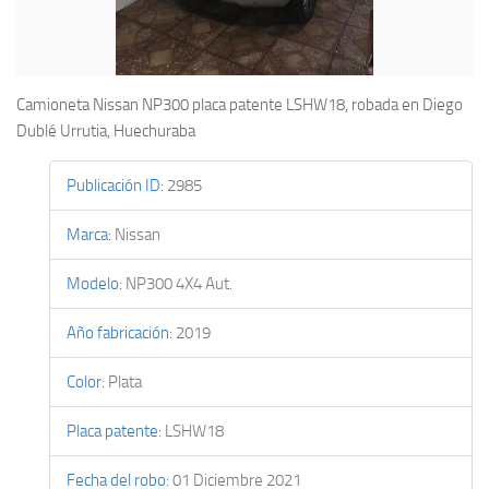
Camioneta Nissan NP300 placa patente LSHW18, robada en Diego
Dublé Urrutia, Huechuraba
Publicación ID
:
2985
Marca
:
Nissan
Modelo
:
NP300 4X4 Aut.
Año fabricación
:
2019
Color
:
Plata
Placa patente
:
LSHW18
Fecha del robo
:
01 Diciembre 2021