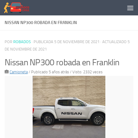
Saltar al contenido
NISSAN NP300 ROBADA EN FRANKLIN
POR
ROBADOS
· PUBLICADA
5 DE NOVIEMBRE DE 2021
· ACTUALIZADO
5
DE NOVIEMBRE DE 2021
Nissan NP300 robada en Franklin
Camioneta
/
Publicado 5 años atrás
/ Visto: 2332 veces