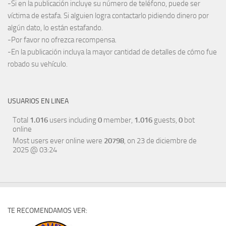
-Si en la publicación incluye su número de teléfono, puede ser
víctima de estafa. Si alguien logra contactarlo pidiendo dinero por
algún dato, lo están estafando.
-Por favor no ofrezca recompensa.
-En la publicación incluya la mayor cantidad de detalles de cómo fue
robado su vehículo.
USUARIOS EN LINEA
Total
1.016
users including
0
member,
1.016
guests,
0
bot
online
Most users ever online were
20798
, on 23 de diciembre de
2025 @ 03:24
TE RECOMENDAMOS VER: