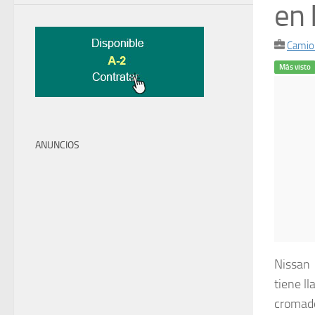
en 
Camio
Más visto
ANUNCIOS
Nissan 
tiene ll
cromad