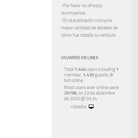
-Por favor no ofrezca
recompensa.
-En la publicación incluya la
mayor cantidad de detalles de
cómo fue robado su vehículo.
USUARIOS EN LINEA
Total
1.440
users including
1
member,
1.439
guests,
0
bot online
Most users ever online were
20798
, on 23 de diciembre
de 2025 @ 03:24
robados