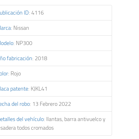
ublicación ID
:
4116
arca
:
Nissan
odelo
:
NP300
ño fabricación
:
2018
olor
:
Rojo
laca patente
:
KJKL41
echa del robo
:
13 Febrero 2022
etalles del vehículo
:
llantas, barra antivuelco y
isadera todos cromados