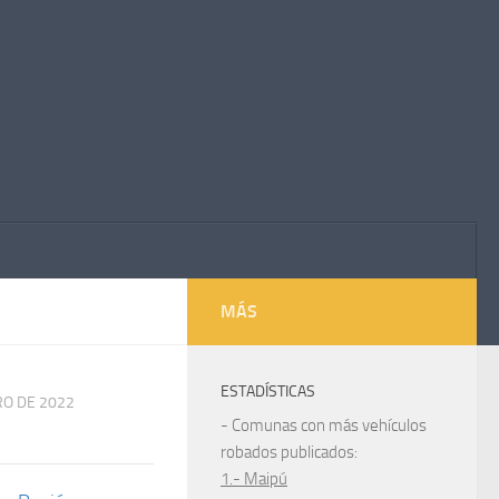
MÁS
ESTADÍSTICAS
RO DE 2022
- Comunas con más vehículos
robados publicados:
1.- Maipú