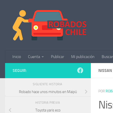
Saltar al contenido
Inicio
Cuenta
Publicar
Mi publicación
Buscar
SEGUIR:
NISSAN
SIGUIENTE HISTORIA
POR
ROB
Robado hace unos minutos en Maipú
Ni
HISTORIA PREVIA
Toyota yaris eco