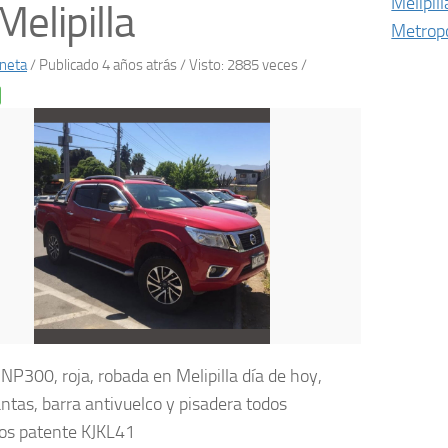
Melipill
Melipilla
Metropo
neta
/
Publicado 4 años atrás
/ Visto: 2885 veces /
NP300, roja, robada en Melipilla día de hoy,
antas, barra antivuelco y pisadera todos
os patente KJKL41