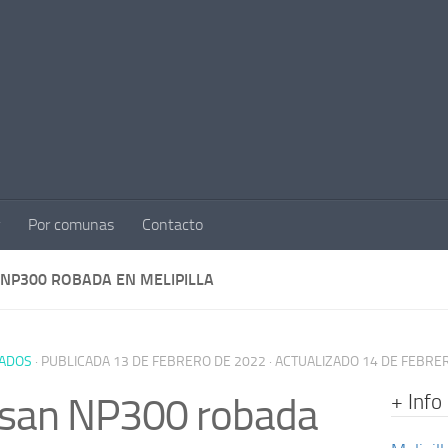
Por comunas
Contacto
 NP300 ROBADA EN MELIPILLA
ADOS
· PUBLICADA
13 DE FEBRERO DE 2022
· ACTUALIZADO
14 DE FEBRE
+ Info
ssan NP300 robada