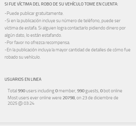
SI FUE VÍCTIMA DEL ROBO DE SU VEHÍCULO TOME EN CUENTA:
-Puede publicar gratuitamente.
-Si en la publicación incluye su número de teléfono, puede ser
víctima de estafa. Si alguien logra contactarlo pidiendo dinero por
algún dato, lo están estafando.
-Por favor no ofrezca recompensa.
-En la publicación incluya la mayor cantidad de detalles de cómo fue
robado su vehículo.
USUARIOS EN LINEA
Total
990
users including
0
member,
990
guests,
0
bot online
Most users ever online were
20798
, on 23 de diciembre de
2025 @ 03:24