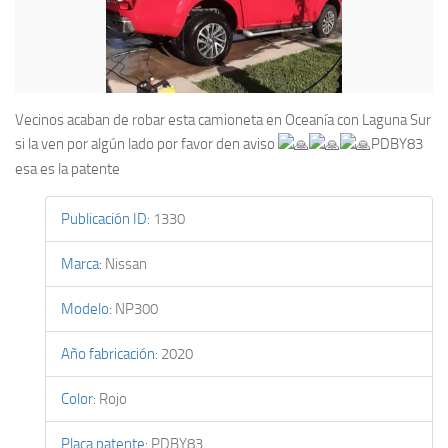
Vecinos acaban de robar esta camioneta en Oceanía con Laguna Sur
si la ven por algún lado por favor den aviso
PDBY83
esa es la patente
Publicación ID
:
1330
Marca
:
Nissan
Modelo
:
NP300
Año fabricación
:
2020
Color
:
Rojo
Placa patente
:
PDBY83