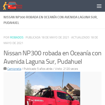
Saltar al contenido
NISSAN NP300 ROBADA EN OCEANÍA CON AVENIDA LAGUNA SUR,
PUDAHUEL
POR
ROBADOS
· PUBLICADA
18 DE MAYO DE 2021
· ACTUALIZADO
18 DE
MAYO DE 2021
Nissan NP300 robada en Oceanía con
Avenida Laguna Sur, Pudahuel
Camioneta
/
Publicado 5 años atrás
/ Visto: 2120 veces