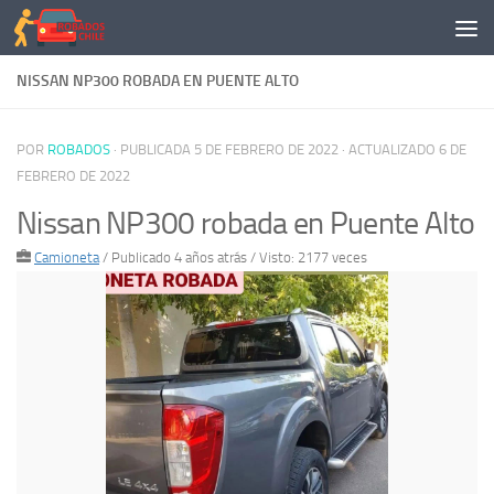
Saltar al contenido
NISSAN NP300 ROBADA EN PUENTE ALTO
POR
ROBADOS
· PUBLICADA
5 DE FEBRERO DE 2022
· ACTUALIZADO
6 DE
FEBRERO DE 2022
Nissan NP300 robada en Puente Alto
Camioneta
/
Publicado 4 años atrás
/ Visto: 2177 veces