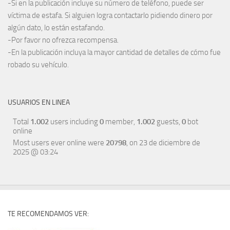
-Si en la publicación incluye su número de teléfono, puede ser
víctima de estafa. Si alguien logra contactarlo pidiendo dinero por
algún dato, lo están estafando.
-Por favor no ofrezca recompensa.
-En la publicación incluya la mayor cantidad de detalles de cómo fue
robado su vehículo.
USUARIOS EN LINEA
Total
1.002
users including
0
member,
1.002
guests,
0
bot
online
Most users ever online were
20798
, on 23 de diciembre de
2025 @ 03:24
TE RECOMENDAMOS VER: