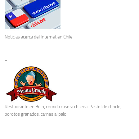
Noticias acerca del
Internet en Chile
–
Restaurante en Buin
, comida casera chilena. Pastel de choclo,
porotos granados, carnes al palo.