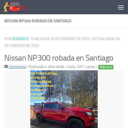
Saltar al contenido
NISSAN NP300 ROBADA EN SANTIAGO
POR
ROBADOS
· PUBLICADA
26 DE FEBRERO DE 2022
· ACTUALIZADO
28
DE FEBRERO DE 2022
Nissan NP300 robada en Santiago
Camioneta
/
Publicado 4 años atrás
/ Visto: 2971 veces /
Más visto