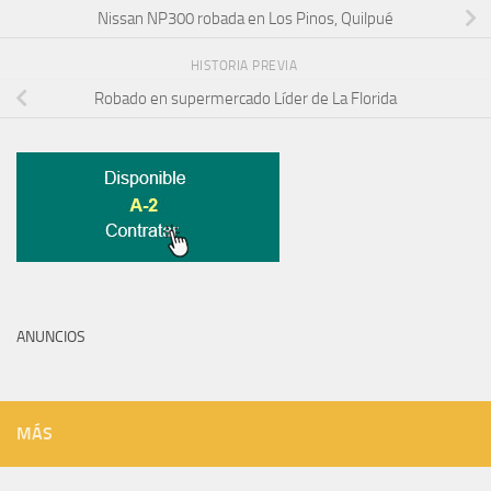
Nissan NP300 robada en Los Pinos, Quilpué
HISTORIA PREVIA
Robado en supermercado Líder de La Florida
ANUNCIOS
MÁS