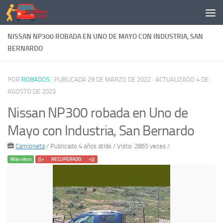
Saltar al contenido
NISSAN NP300 ROBADA EN UNO DE MAYO CON INDUSTRIA, SAN
BERNARDO
POR
ROBADOS
· PUBLICADA
29 DE MARZO DE 2022
· ACTUALIZADO
4 DE
AGOSTO DE 2023
Nissan NP300 robada en Uno de
Mayo con Industria, San Bernardo
Camioneta
/
Publicado 4 años atrás
/ Visto: 2865 veces /
Más visto
||> RECUPERADO <||