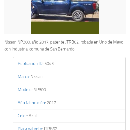
Nissan NP300, año 2017, patente JTRB62, robada en Uno de Mayo
con Industria, comuna de San Bernardo
Publicación ID
:
5043
Marca
:
Nissan
Modelo
:
NP300
Año fabricación
:
2017
Color
:
Azul
Placa patente
:
JTRB62