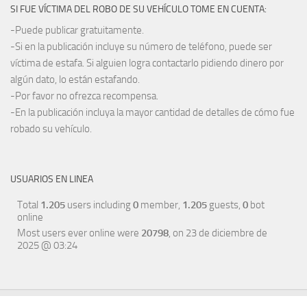
SI FUE VÍCTIMA DEL ROBO DE SU VEHÍCULO TOME EN CUENTA:
-Puede publicar gratuitamente.
-Si en la publicación incluye su número de teléfono, puede ser
víctima de estafa. Si alguien logra contactarlo pidiendo dinero por
algún dato, lo están estafando.
-Por favor no ofrezca recompensa.
-En la publicación incluya la mayor cantidad de detalles de cómo fue
robado su vehículo.
USUARIOS EN LINEA
Total
1.205
users including
0
member,
1.205
guests,
0
bot
online
Most users ever online were
20798
, on 23 de diciembre de
2025 @ 03:24