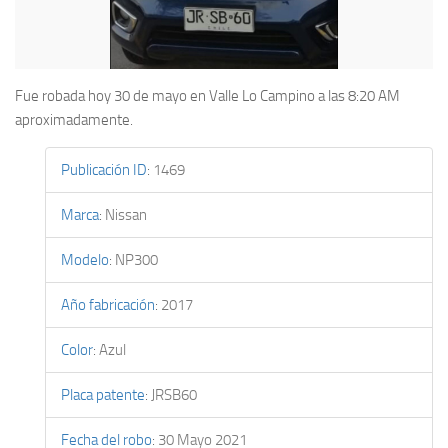
Fue robada hoy 30 de mayo en Valle Lo Campino a las 8:20 AM
aproximadamente.
Publicación ID
:
1469
Marca
:
Nissan
Modelo
:
NP300
Año fabricación
:
2017
Color
:
Azul
Placa patente
:
JRSB60
Fecha del robo
:
30 Mayo 2021