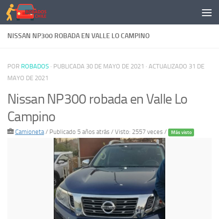
Saltar al contenido
NISSAN NP300 ROBADA EN VALLE LO CAMPINO
POR
ROBADOS
· PUBLICADA
30 DE MAYO DE 2021
· ACTUALIZADO
31 DE
MAYO DE 2021
Nissan NP300 robada en Valle Lo
Campino
Camioneta
/
Publicado 5 años atrás
/ Visto: 2557 veces /
Más visto