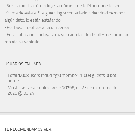
-Si en la publicación incluye su número de teléfono, puede ser
víctima de estafa. Si alguien logra contactarlo pidiendo dinero por
algún dato, lo están estafando.
-Por favor no ofrezca recompensa.
-En la publicación incluya la mayor cantidad de detalles de cómo fue
robado su vehículo.
USUARIOS EN LINEA
Total
1.008
users including
0
member,
1.008
guests,
0
bot
online
Most users ever online were
20798
, on 23 de diciembre de
2025 @ 03:24
TE RECOMENDAMOS VER: