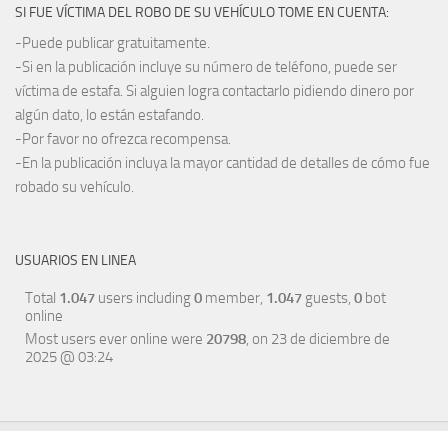
SI FUE VÍCTIMA DEL ROBO DE SU VEHÍCULO TOME EN CUENTA:
-Puede publicar gratuitamente.
-Si en la publicación incluye su número de teléfono, puede ser
víctima de estafa. Si alguien logra contactarlo pidiendo dinero por
algún dato, lo están estafando.
-Por favor no ofrezca recompensa.
-En la publicación incluya la mayor cantidad de detalles de cómo fue
robado su vehículo.
USUARIOS EN LINEA
Total
1.047
users including
0
member,
1.047
guests,
0
bot
online
Most users ever online were
20798
, on 23 de diciembre de
2025 @ 03:24