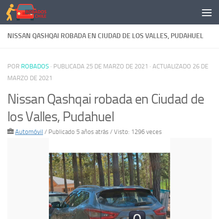
Saltar al contenido
NISSAN QASHQAI ROBADA EN CIUDAD DE LOS VALLES, PUDAHUEL
POR
ROBADOS
· PUBLICADA
25 DE MARZO DE 2021
· ACTUALIZADO
26 DE
MARZO DE 2021
Nissan Qashqai robada en Ciudad de
los Valles, Pudahuel
Automóvil
/
Publicado 5 años atrás
/ Visto: 1296 veces