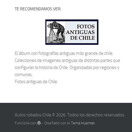
TE RECOMENDAMOS VER:
El álbum con fotografías antiguas más grande de chile.
Colecciones de imagenes antiguas de distintas partes que
configuran la historia de Chile. Organizadas por regiones y
comunas.
Fotos antiguas de Chile
Autos robados Chile © 2026. Todos los derechos reservados.
Funciona con
- Diseñado con el
Tema Hueman