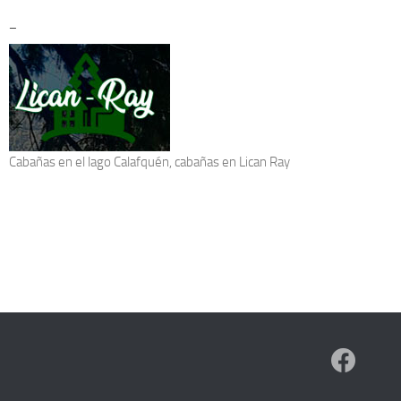
–
Cabañas en el lago Calafquén
, cabañas en Lican Ray