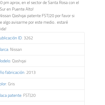
20 pm aprox, en el sector de Santa Rosa con el
Sur en Puente Alto!
Nissan Qashqai patente FSTJ20 por favor si
e algo avisarme por este medio.. estaré
ida!
ublicación ID
:
3262
arca
:
Nissan
odelo
:
Qashqai
ño fabricación
:
2013
olor
:
Gris
laca patente
:
FSTJ20