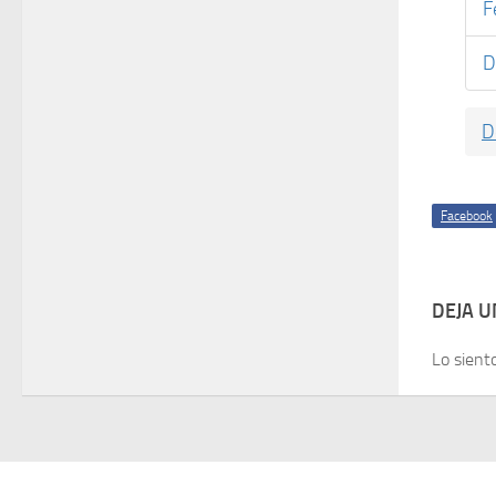
F
D
D
Facebook
DEJA 
Lo sient