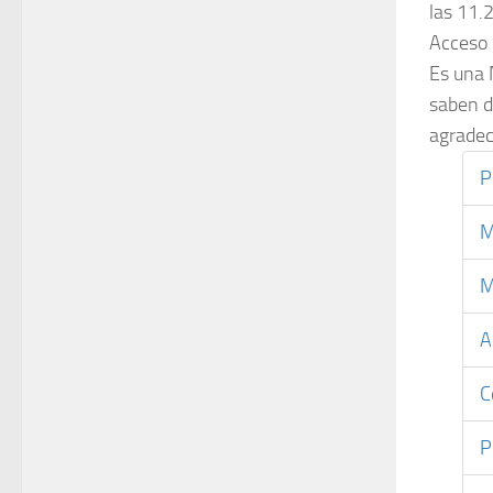
las 11.
Acceso 
Es una 
saben d
agradec
P
M
M
A
C
P