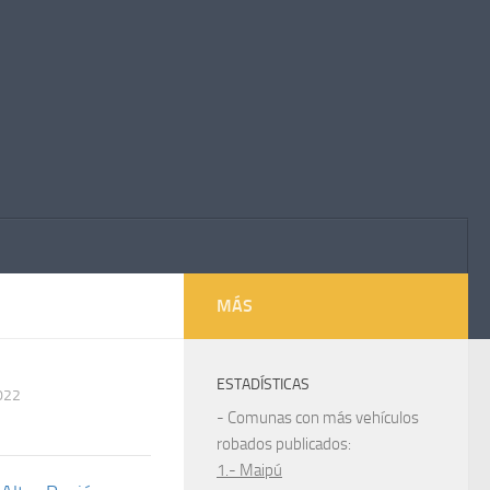
MÁS
ESTADÍSTICAS
022
- Comunas con más vehículos
robados publicados:
1.- Maipú