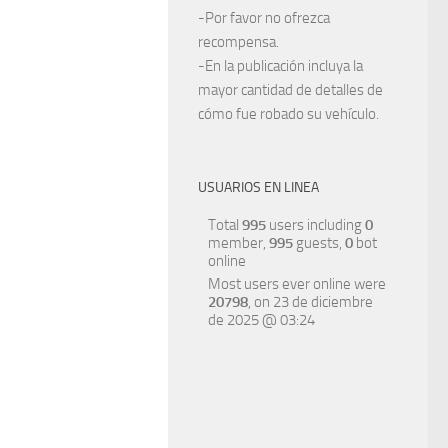
-Por favor no ofrezca
recompensa.
-En la publicación incluya la
mayor cantidad de detalles de
cómo fue robado su vehículo.
USUARIOS EN LINEA
Total
995
users including
0
member,
995
guests,
0
bot
online
Most users ever online were
20798
, on 23 de diciembre
de 2025 @ 03:24