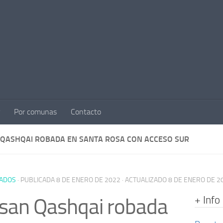
Por comunas
Contacto
 QASHQAI ROBADA EN SANTA ROSA CON ACCESO SUR
ADOS
· PUBLICADA
8 DE ENERO DE 2022
· ACTUALIZADO
8 DE ENERO DE 2
+ Info
san Qashqai robada