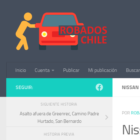
Saltar al contenido
Inicio
Cuenta
Publicar
Mi publicación
Buscar
SEGUIR:
NISSAN
SIGUIENTE HISTORIA
POR
ROB
Asalto afuera de Greenrec, Camino Padre
Hurtado, San Bernardo
Nis
HISTORIA PREVIA