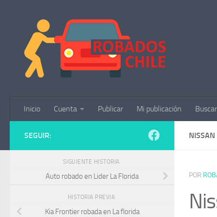
Saltar al contenido
Inicio
Cuenta
Publicar
Mi publicación
Buscar
SEGUIR:
NISSAN
SIGUIENTE HISTORIA
POR
ROB
Auto robado en Lider La Florida
Nis
HISTORIA PREVIA
Kia Frontier robada en La florida