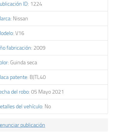
ublicación ID
:
1224
arca
:
Nissan
odelo
:
V16
ño fabricación
:
2009
olor
:
Guinda seca
laca patente
:
BJTL40
echa del robo
:
05 Mayo 2021
etalles del vehículo
:
No
enunciar publicación