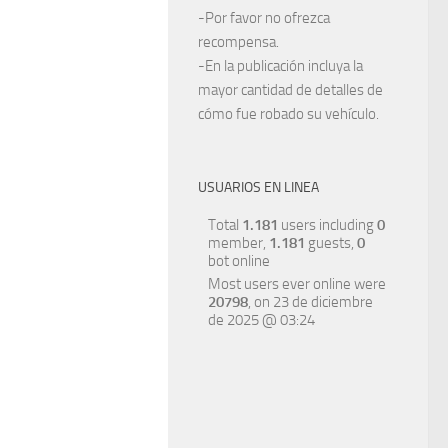
-Por favor no ofrezca
recompensa.
-En la publicación incluya la
mayor cantidad de detalles de
cómo fue robado su vehículo.
USUARIOS EN LINEA
Total
1.181
users including
0
member,
1.181
guests,
0
bot online
Most users ever online were
20798
, on 23 de diciembre
de 2025 @ 03:24