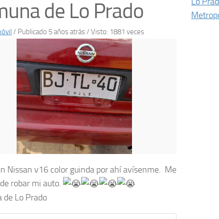
Lo Pra
muna de Lo Prado
Metropo
óvil
/
Publicado 5 años atrás
/ Visto: 1881 veces
un Nissan v16 color guinda por ahí avísenme. Me
de robar mi auto.
 de Lo Prado