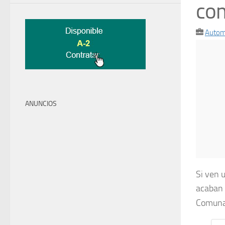
co
Autom
ANUNCIOS
Si ven 
acaban 
Comuna