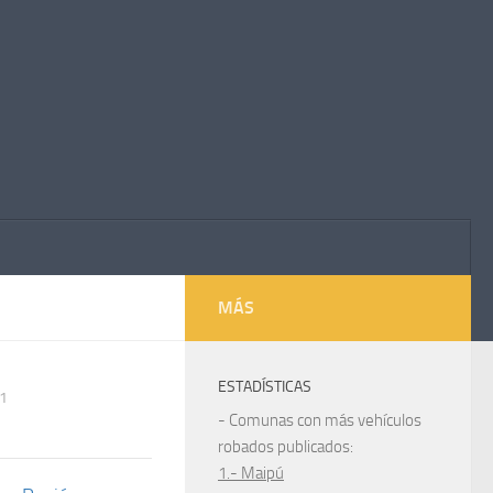
MÁS
ESTADÍSTICAS
1
- Comunas con más vehículos
robados publicados:
1.- Maipú