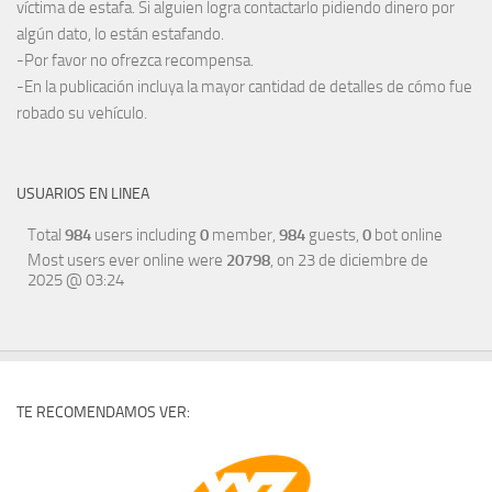
víctima de estafa. Si alguien logra contactarlo pidiendo dinero por
algún dato, lo están estafando.
-Por favor no ofrezca recompensa.
-En la publicación incluya la mayor cantidad de detalles de cómo fue
robado su vehículo.
USUARIOS EN LINEA
Total
984
users including
0
member,
984
guests,
0
bot online
Most users ever online were
20798
, on 23 de diciembre de
2025 @ 03:24
TE RECOMENDAMOS VER: