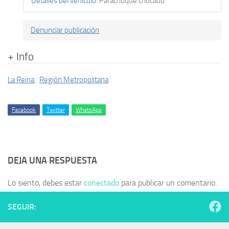
Detalles del vehículo
:
Parachoque chocado
Denunciar publicación
+ Info
La Reina
,
Región Metropolitana
Facebook
Twitter
WhatsApp
DEJA UNA RESPUESTA
Lo siento, debes estar
conectado
para publicar un comentario.
SEGUIR: