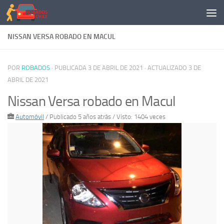
Saltar al contenido
NISSAN VERSA ROBADO EN MACUL
POR
ROBADOS
· PUBLICADA
3 DE ABRIL DE 2021
· ACTUALIZADO
3 DE
ABRIL DE 2021
Nissan Versa robado en Macul
Automóvil
/
Publicado 5 años atrás
/ Visto: 1404 veces