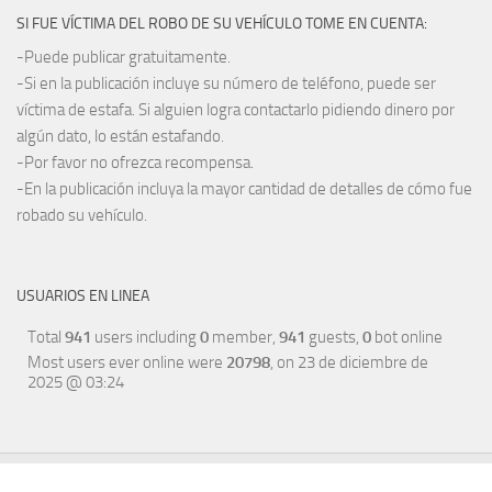
SI FUE VÍCTIMA DEL ROBO DE SU VEHÍCULO TOME EN CUENTA:
-Puede publicar gratuitamente.
-Si en la publicación incluye su número de teléfono, puede ser
víctima de estafa. Si alguien logra contactarlo pidiendo dinero por
algún dato, lo están estafando.
-Por favor no ofrezca recompensa.
-En la publicación incluya la mayor cantidad de detalles de cómo fue
robado su vehículo.
USUARIOS EN LINEA
Total
941
users including
0
member,
941
guests,
0
bot online
Most users ever online were
20798
, on 23 de diciembre de
2025 @ 03:24