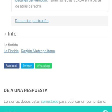
Detalles del vehículo
:
Faltan las letras VERSA en la parte
de atrás derecha
Denunciar publicación
+ Info
La florida
La Florida
,
Región Metropolitana
Facebook
Twitter
WhatsApp
DEJA UNA RESPUESTA
Lo siento, debes estar
conectado
para publicar un comentario.