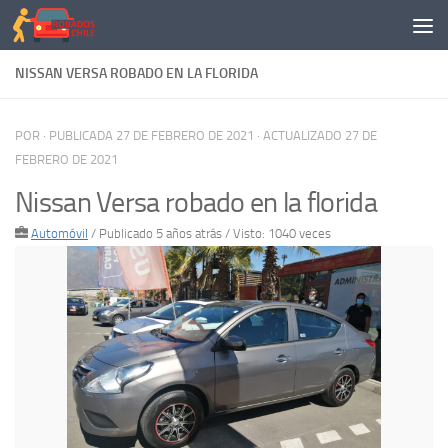
Saltar al contenido
NISSAN VERSA ROBADO EN LA FLORIDA
POR
· PUBLICADA
27 DE FEBRERO DE 2021
· ACTUALIZADO
27 DE
FEBRERO DE 2021
Nissan Versa robado en la florida
Automóvil
/
Publicado 5 años atrás
/ Visto: 1040 veces