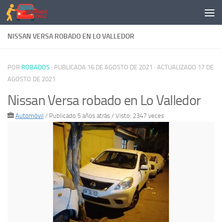
Saltar al contenido
NISSAN VERSA ROBADO EN LO VALLEDOR
POR
ROBADOS
· PUBLICADA
16 DE AGOSTO DE 2021
· ACTUALIZADO
17 DE
AGOSTO DE 2021
Nissan Versa robado en Lo Valledor
Automóvil
/
Publicado 5 años atrás
/ Visto: 2347 veces