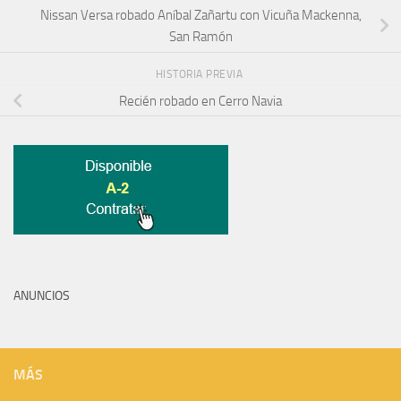
Nissan Versa robado Aníbal Zañartu con Vicuña Mackenna,
San Ramón
HISTORIA PREVIA
Recién robado en Cerro Navia
ANUNCIOS
MÁS