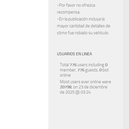
-Por favor no ofrezca
recompensa.
-En la publicación incluya la
mayor cantidad de detalles de
cómo fue robado su vehículo.
USUARIOS EN LINEA
Total
776
users including
0
member,
776
guests,
0
bot
online
Most users ever online were
20798
, on 23 de diciembre
de 2025 @ 03:24