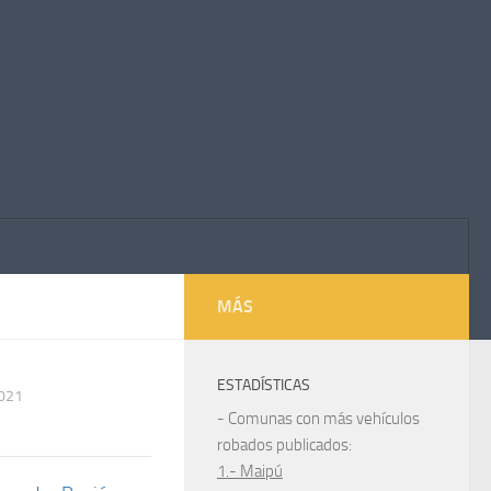
MÁS
ESTADÍSTICAS
2021
- Comunas con más vehículos
robados publicados:
1.- Maipú