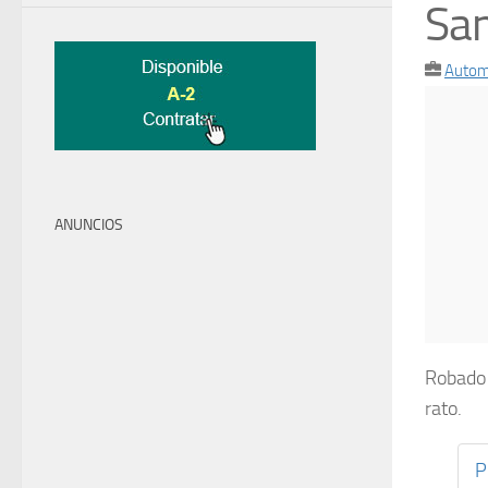
Sa
Autom
ANUNCIOS
Robado 
rato.
P