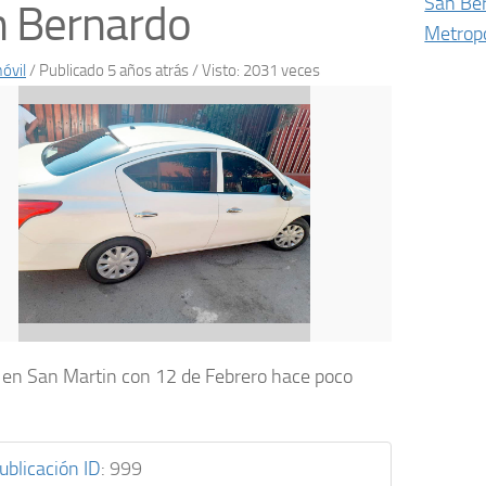
San Be
n Bernardo
Metropo
óvil
/
Publicado 5 años atrás
/ Visto: 2031 veces
en San Martin con 12 de Febrero hace poco
ublicación ID
:
999