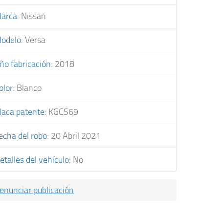
arca
:
Nissan
odelo
:
Versa
ño fabricación
:
2018
olor
:
Blanco
laca patente
:
KGCS69
echa del robo
:
20 Abril 2021
etalles del vehículo
:
No
enunciar publicación