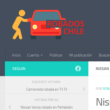
Saltar al contenido
Inicio
Cuenta
Publicar
Mi publicación
Buscar
SEGUIR:
NISSAN
SIGUIENTE HISTORIA
POR
ROB
Camioneta robada en Til Til
Nis
HISTORIA PREVIA
Nissan Versa robado en Peñalolen