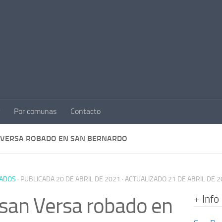
Por comunas
Contacto
 VERSA ROBADO EN SAN BERNARDO
ADOS
· PUBLICADA
20 DE ABRIL DE 2021
· ACTUALIZADO
21 DE ABRIL DE 
+ Info
san Versa robado en