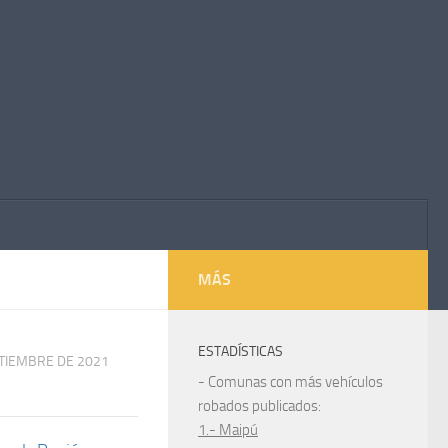
MÁS
ESTADÍSTICAS
PTIEMBRE DE 2021
- Comunas con más vehículos
robados publicados:
1.- Maipú