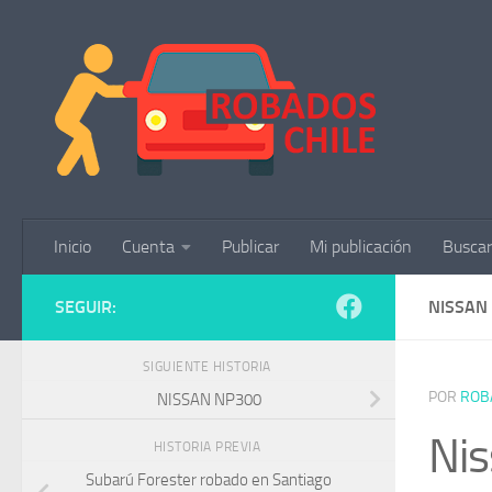
Saltar al contenido
Inicio
Cuenta
Publicar
Mi publicación
Buscar
SEGUIR:
NISSAN
SIGUIENTE HISTORIA
POR
ROB
NISSAN NP300
Nis
HISTORIA PREVIA
Subarú Forester robado en Santiago