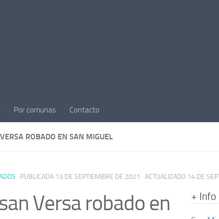
Por comunas
Contacto
 VERSA ROBADO EN SAN MIGUEL
ADOS
· PUBLICADA
13 DE SEPTIEMBRE DE 2021
· ACTUALIZADO
14 DE SE
+ Info
san Versa robado en