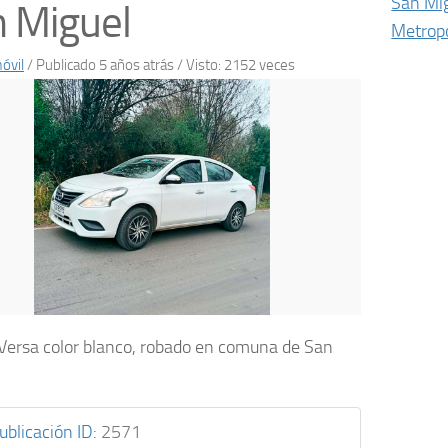
San Mi
 Miguel
Metropo
óvil
/
Publicado 5 años atrás
/ Visto: 2152 veces
Versa color blanco, robado en comuna de San
ublicación ID
:
2571