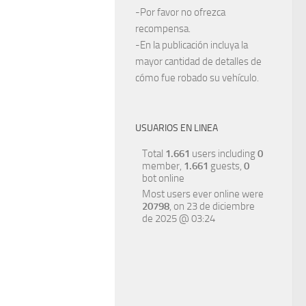
-Por favor no ofrezca
recompensa.
-En la publicación incluya la
mayor cantidad de detalles de
cómo fue robado su vehículo.
USUARIOS EN LINEA
Total
1.661
users including
0
member,
1.661
guests,
0
bot online
Most users ever online were
20798
, on 23 de diciembre
de 2025 @ 03:24