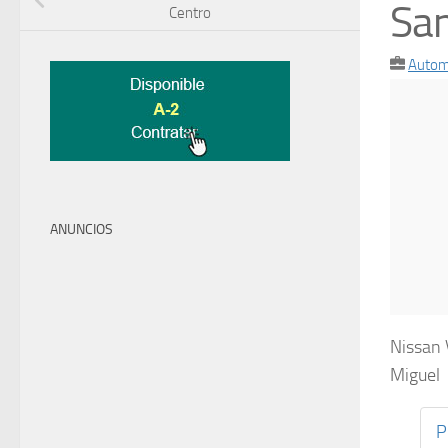
San
Centro
Autom
ANUNCIOS
Nissan 
Miguel
P