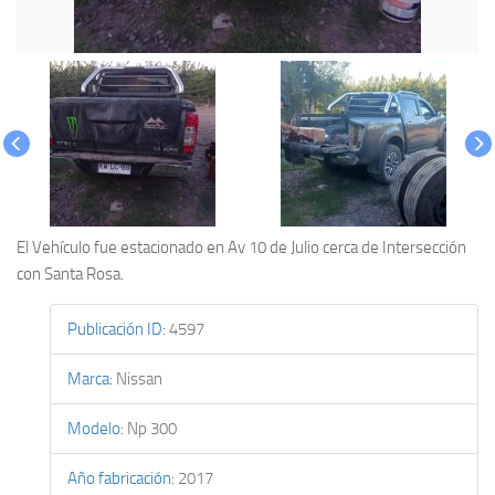
El Vehículo fue estacionado en Av 10 de Julio cerca de Intersección
con Santa Rosa.
Publicación ID
:
4597
Marca
:
Nissan
Modelo
:
Np 300
Año fabricación
:
2017