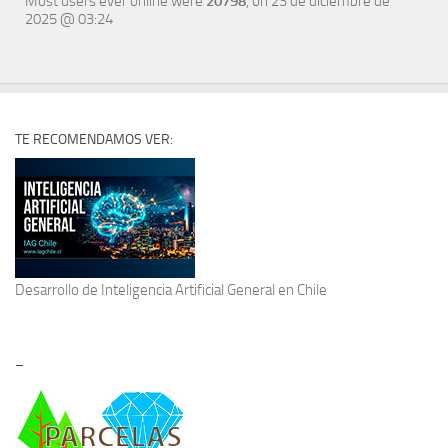
Most users ever online were
20798
, on 23 de diciembre de
2025 @ 03:24
TE RECOMENDAMOS VER:
Desarrollo de
Inteligencia Artificial General
en Chile
–