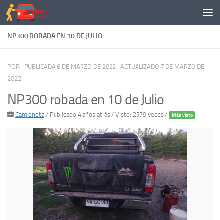
Saltar al contenido
NP300 ROBADA EN 10 DE JULIO
POR
· PUBLICADA
6 DE MARZO DE 2022
· ACTUALIZADO
7 DE MARZO DE
2022
NP300 robada en 10 de Julio
Camioneta
/
Publicado 4 años atrás
/ Visto: 2579 veces /
Más visto