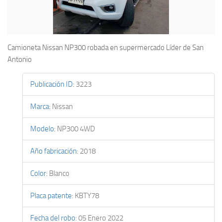
Camioneta Nissan NP300 robada en supermercado Líder de San
Antonio
Publicación ID
:
3223
Marca
:
Nissan
Modelo
:
NP300 4WD
Año fabricación
:
2018
Color
:
Blanco
Placa patente
:
KBTY78
Fecha del robo
:
05 Enero 2022