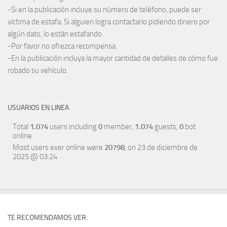
-Si en la publicación incluye su número de teléfono, puede ser
víctima de estafa. Si alguien logra contactarlo pidiendo dinero por
algún dato, lo están estafando.
-Por favor no ofrezca recompensa.
-En la publicación incluya la mayor cantidad de detalles de cómo fue
robado su vehículo.
USUARIOS EN LINEA
Total
1.074
users including
0
member,
1.074
guests,
0
bot
online
Most users ever online were
20798
, on 23 de diciembre de
2025 @ 03:24
TE RECOMENDAMOS VER: