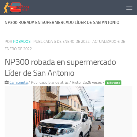
Saltar al contenido
NP300 ROBADA EN SUPERMERCADO LÍDER DE SAN ANTONIO
POR
ROBADOS
· PUBLICADA
5 DE ENERO DE 2022
· ACTUALIZADO
6 DE
ENERO DE 2022
NP300 robada en supermercado
Líder de San Antonio
Camioneta
/
Publicado 5 años atrás
/ Visto: 2526 veces /
Más visto