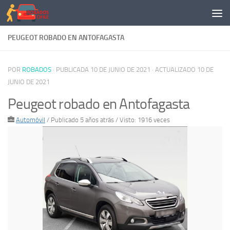
Saltar al contenido
PEUGEOT ROBADO EN ANTOFAGASTA
POR
ROBADOS
· PUBLICADA
10 DE JUNIO DE 2021
· ACTUALIZADO
10 DE
JUNIO DE 2021
Peugeot robado en Antofagasta
Automóvil
/
Publicado 5 años atrás
/ Visto: 1916 veces