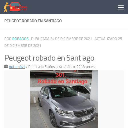
Saltar al contenido
PEUGEOT ROBADO EN SANTIAGO
POR
ROBADOS
· PUBLICADA
24 DE DICIEMBRE DE 2021
· ACTUALIZADO
25
DE DICIEMBRE DE 2021
Peugeot robado en Santiago
Automóvil
/
Publicado 5 años atrás
/ Visto: 2218 veces