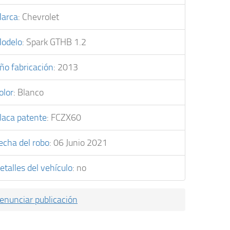
arca
:
Chevrolet
odelo
:
Spark GTHB 1.2
ño fabricación
:
2013
olor
:
Blanco
laca patente
:
FCZX60
echa del robo
:
06 Junio 2021
etalles del vehículo
:
no
enunciar publicación