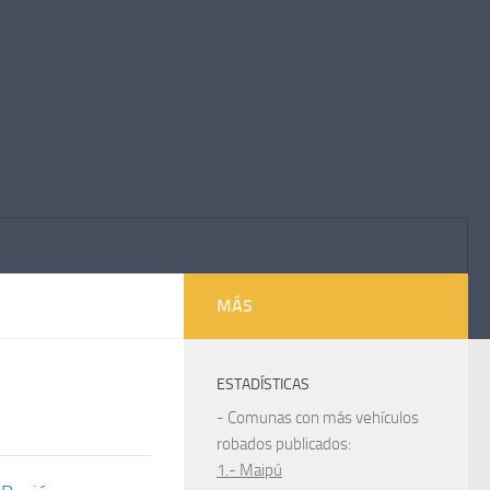
MÁS
ESTADÍSTICAS
1
- Comunas con más vehículos
robados publicados:
1.- Maipú