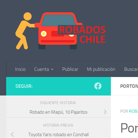
Saltar al contenido
Inicio
Cuenta
Publicar
Mi publicación
Buscar
SEGUIR:
PORTON
SIGUIENTE HISTORIA
POR
ROB
Robado en Maipú, 10 Pajaritos
Por
HISTORIA PREVIA
Toyota Yaris robado en Conchalí