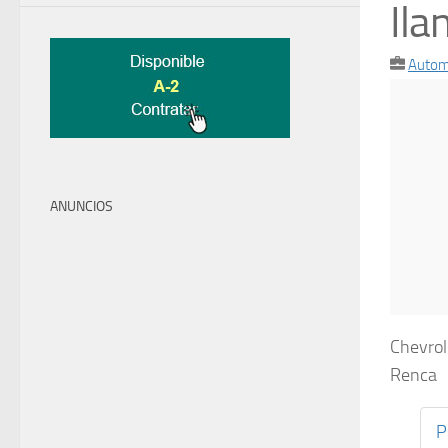
Ila
Autom
ANUNCIOS
Chevrol
Renca
P