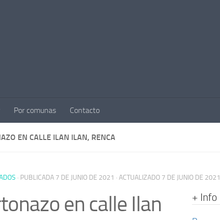
Por comunas
Contacto
AZO EN CALLE ILAN ILAN, RENCA
ADOS
· PUBLICADA
7 DE JUNIO DE 2021
· ACTUALIZADO
7 DE JUNIO DE 202
+ Info
tonazo en calle Ilan