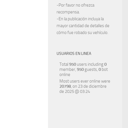
-Por favor no ofrezca
recompensa.
-En la publicación incluya la
mayor cantidad de detalles de
cómo fue robado su vehículo.
USUARIOS EN LINEA
Total
950
users including
0
member,
950
guests,
0
bot
online
Most users ever online were
20798
, on 23 de diciembre
de 2025 @ 03:24