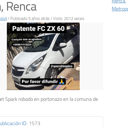
Renca
,
n, Renca
Metropo
óvil
/
Publicado 5 años atrás
/ Visto: 2012 veces
et Spark robado en portonazo en la comuna de
ublicación ID
:
1573