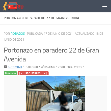
Saltar al contenido
PORTONAZO EN PARADERO 22 DE GRAN AVENIDA
POR
ROBADOS
· PUBLICADA
17 DE JUNIO DE 2021
· ACTUALIZADO
18 DE
JUNIO DE 2021
Portonazo en paradero 22 de Gran
Avenida
Automóvil
/
Publicado 5 años atrás
/ Visto: 2684 veces /
Más visto
||> RECUPERADO <||