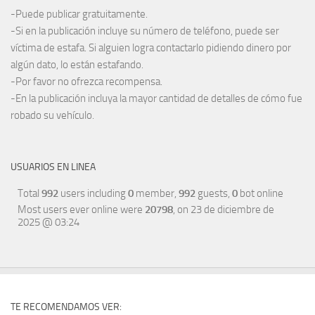
-Puede publicar gratuitamente.
-Si en la publicación incluye su número de teléfono, puede ser
víctima de estafa. Si alguien logra contactarlo pidiendo dinero por
algún dato, lo están estafando.
-Por favor no ofrezca recompensa.
-En la publicación incluya la mayor cantidad de detalles de cómo fue
robado su vehículo.
USUARIOS EN LINEA
Total
992
users including
0
member,
992
guests,
0
bot online
Most users ever online were
20798
, on 23 de diciembre de
2025 @ 03:24
TE RECOMENDAMOS VER: