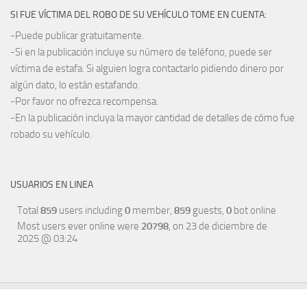
SI FUE VÍCTIMA DEL ROBO DE SU VEHÍCULO TOME EN CUENTA:
-Puede publicar gratuitamente.
-Si en la publicación incluye su número de teléfono, puede ser
víctima de estafa. Si alguien logra contactarlo pidiendo dinero por
algún dato, lo están estafando.
-Por favor no ofrezca recompensa.
-En la publicación incluya la mayor cantidad de detalles de cómo fue
robado su vehículo.
USUARIOS EN LINEA
Total
859
users including
0
member,
859
guests,
0
bot online
Most users ever online were
20798
, on 23 de diciembre de
2025 @ 03:24