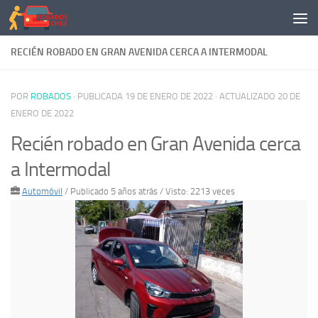
Saltar al contenido
RECIÉN ROBADO EN GRAN AVENIDA CERCA A INTERMODAL
POR
ROBADOS
· PUBLICADA
19 DE ENERO DE 2022
· ACTUALIZADO
20 DE
ENERO DE 2022
Recién robado en Gran Avenida cerca
a Intermodal
Automóvil
/
Publicado 5 años atrás
/ Visto: 2213 veces