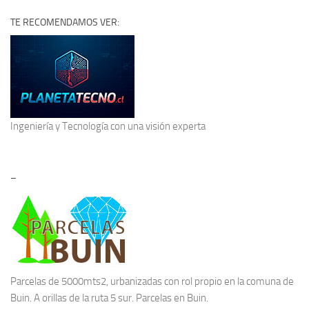
TE RECOMENDAMOS VER:
Ingeniería y Tecnología
con una visión experta
–
Parcelas de 5000mts2, urbanizadas con rol propio en la comuna de
Buin. A orillas de la ruta 5 sur.
Parcelas en Buin.