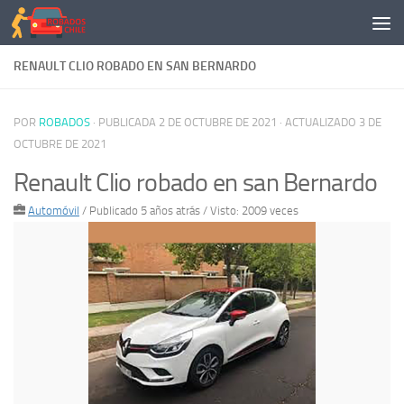
Saltar al contenido
RENAULT CLIO ROBADO EN SAN BERNARDO
POR
ROBADOS
· PUBLICADA
2 DE OCTUBRE DE 2021
· ACTUALIZADO
3 DE
OCTUBRE DE 2021
Renault Clio robado en san Bernardo
Automóvil
/
Publicado 5 años atrás
/ Visto: 2009 veces