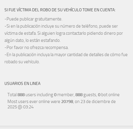
SI FUE VÍCTIMA DEL ROBO DE SU VEHÍCULO TOME EN CUENTA:
-Puede publicar gratuitamente.
-Si en la publicación incluye su número de teléfono, puede ser
víctima de estafa. Si alguien logra contactarlo pidiendo dinero por
algún dato, lo están estafando.
-Por favor no ofrezca recompensa.
-En la publicación incluya la mayor cantidad de detalles de cómo fue
robado su vehículo.
USUARIOS EN LINEA
Total
888
users including
0
member,
888
guests,
0
bot online
Most users ever online were
20798
, on 23 de diciembre de
2025 @ 03:24