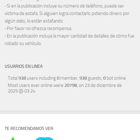
-Si en la publicación incluye su número de teléfono, puede ser
víctima de estafa. Si alguien logra contactarlo pidiendo dinero por
algún dato, lo están estafando.
-Por favor no ofrezca recompensa.
-En la publicación incluya la mayor cantidad de detalles de cómo fue
robado su vehículo.
USUARIOS EN LINEA
Total
938
users including
0
member,
938
guests,
0
bot online
Most users ever online were
20798
, on 23 de diciembre de
2025 @ 03:24
TE RECOMENDAMOS VER: