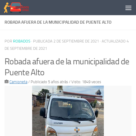
Saltar al contenido
ROBADA AFUERA DE LA MUNICIPALIDAD DE PUENTE ALTO
POR
ROBADOS
· PUBLICADA
2 DE SEPTIEMBRE DE 2021
· ACTUALIZADO
4
DE SEPTIEMBRE DE 2021
Robada afuera de la municipalidad de
Puente Alto
Camioneta
/
Publicado 5 años atrás
/ Visto: 1849 veces