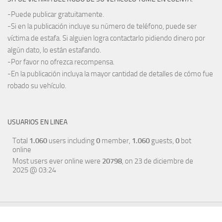
-Puede publicar gratuitamente.
-Si en la publicación incluye su número de teléfono, puede ser
víctima de estafa. Si alguien logra contactarlo pidiendo dinero por
algún dato, lo están estafando.
-Por favor no ofrezca recompensa.
-En la publicación incluya la mayor cantidad de detalles de cómo fue
robado su vehículo.
USUARIOS EN LINEA
Total
1.060
users including
0
member,
1.060
guests,
0
bot
online
Most users ever online were
20798
, on 23 de diciembre de
2025 @ 03:24