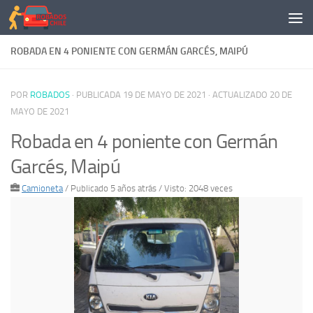
Saltar al contenido
ROBADA EN 4 PONIENTE CON GERMÁN GARCÉS, MAIPÚ
POR
ROBADOS
· PUBLICADA
19 DE MAYO DE 2021
· ACTUALIZADO
20 DE
MAYO DE 2021
Robada en 4 poniente con Germán
Garcés, Maipú
Camioneta
/
Publicado 5 años atrás
/ Visto: 2048 veces