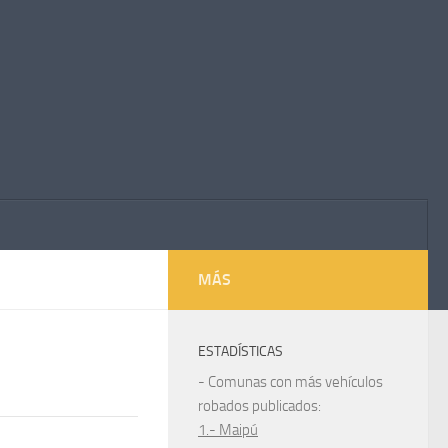
MÁS
ESTADÍSTICAS
- Comunas con más vehículos
robados publicados:
1.- Maipú