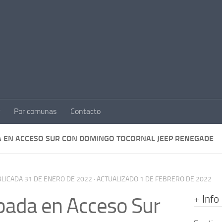
Por comunas
Contacto
 EN ACCESO SUR CON DOMINGO TOCORNAL JEEP RENEGADE
BLICADA
31 DE ENERO DE 2022
· ACTUALIZADO
1 DE FEBRERO DE 2022
+ Info
ada en Acceso Sur