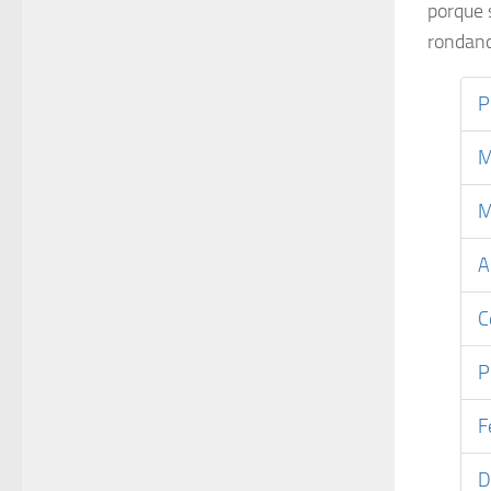
porque 
rondand
P
M
M
A
C
P
F
D