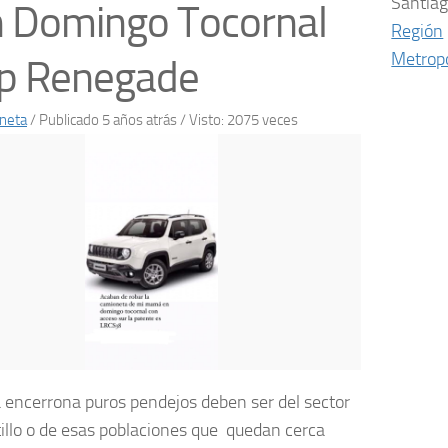
Santia
 Domingo Tocornal
Región
Metropo
ep Renegade
neta
/
Publicado 5 años atrás
/ Visto: 2075 veces
 encerrona puros pendejos deben ser del sector
tillo o de esas poblaciones que quedan cerca