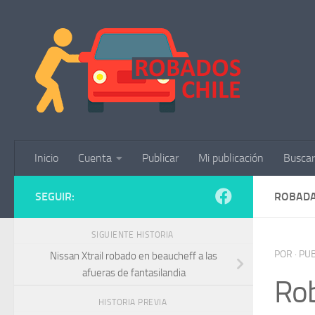
Saltar al contenido
Inicio
Cuenta
Publicar
Mi publicación
Buscar
SEGUIR:
ROBADA
SIGUIENTE HISTORIA
POR
· PU
Nissan Xtrail robado en beaucheff a las
afueras de fantasilandia
Rob
HISTORIA PREVIA