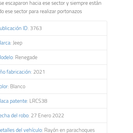
se escaparon hacia ese sector y siempre están
o ese sector para realizar portonazos
ublicación ID
:
3763
arca
:
Jeep
odelo
:
Renegade
ño fabricación
:
2021
olor
:
Blanco
laca patente
:
LRCS38
echa del robo
:
27 Enero 2022
etalles del vehículo
:
Rayón en parachoques