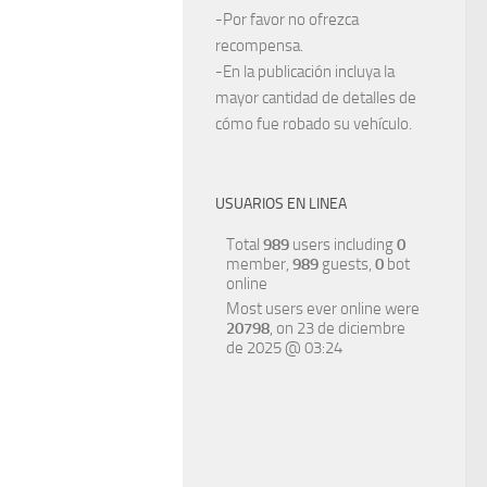
-Por favor no ofrezca
recompensa.
-En la publicación incluya la
mayor cantidad de detalles de
cómo fue robado su vehículo.
USUARIOS EN LINEA
Total
989
users including
0
member,
989
guests,
0
bot
online
Most users ever online were
20798
, on 23 de diciembre
de 2025 @ 03:24