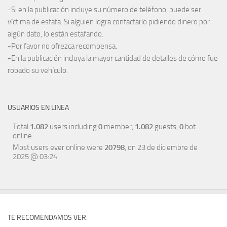
-Si en la publicación incluye su número de teléfono, puede ser
víctima de estafa. Si alguien logra contactarlo pidiendo dinero por
algún dato, lo están estafando.
-Por favor no ofrezca recompensa.
-En la publicación incluya la mayor cantidad de detalles de cómo fue
robado su vehículo.
USUARIOS EN LINEA
Total
1.082
users including
0
member,
1.082
guests,
0
bot
online
Most users ever online were
20798
, on 23 de diciembre de
2025 @ 03:24
TE RECOMENDAMOS VER: