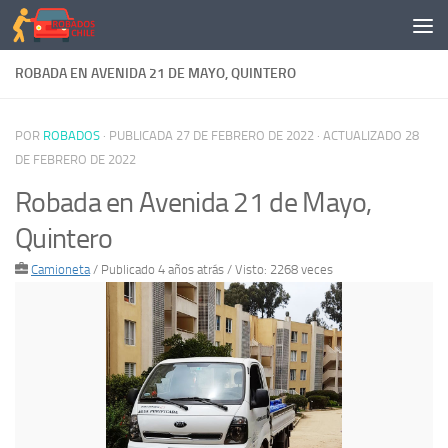
Saltar al contenido
ROBADA EN AVENIDA 21 DE MAYO, QUINTERO
POR
ROBADOS
· PUBLICADA
27 DE FEBRERO DE 2022
· ACTUALIZADO
28
DE FEBRERO DE 2022
Robada en Avenida 21 de Mayo,
Quintero
Camioneta
/
Publicado 4 años atrás
/ Visto: 2268 veces