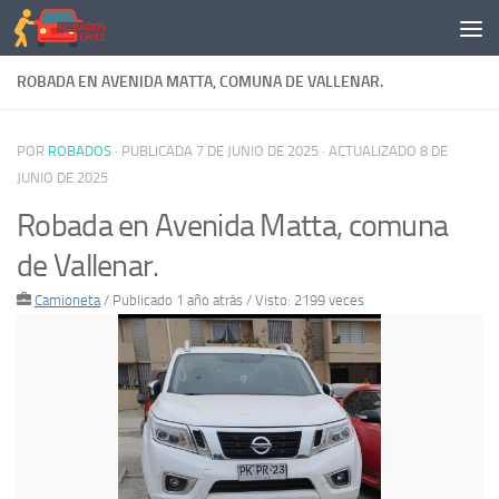
Saltar al contenido
ROBADA EN AVENIDA MATTA, COMUNA DE VALLENAR.
POR
ROBADOS
· PUBLICADA
7 DE JUNIO DE 2025
· ACTUALIZADO
8 DE
JUNIO DE 2025
Robada en Avenida Matta, comuna
de Vallenar.
Camioneta
/
Publicado 1 año atrás
/ Visto: 2199 veces