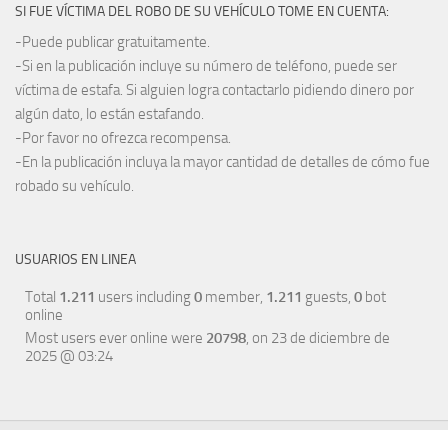
SI FUE VÍCTIMA DEL ROBO DE SU VEHÍCULO TOME EN CUENTA:
-Puede publicar gratuitamente.
-Si en la publicación incluye su número de teléfono, puede ser
víctima de estafa. Si alguien logra contactarlo pidiendo dinero por
algún dato, lo están estafando.
-Por favor no ofrezca recompensa.
-En la publicación incluya la mayor cantidad de detalles de cómo fue
robado su vehículo.
USUARIOS EN LINEA
Total
1.211
users including
0
member,
1.211
guests,
0
bot
online
Most users ever online were
20798
, on 23 de diciembre de
2025 @ 03:24