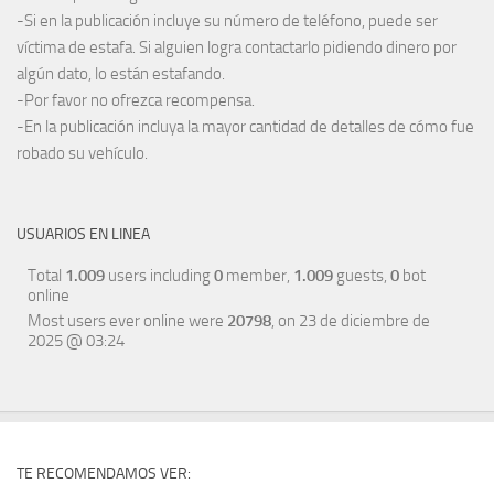
-Si en la publicación incluye su número de teléfono, puede ser
víctima de estafa. Si alguien logra contactarlo pidiendo dinero por
algún dato, lo están estafando.
-Por favor no ofrezca recompensa.
-En la publicación incluya la mayor cantidad de detalles de cómo fue
robado su vehículo.
USUARIOS EN LINEA
Total
1.009
users including
0
member,
1.009
guests,
0
bot
online
Most users ever online were
20798
, on 23 de diciembre de
2025 @ 03:24
TE RECOMENDAMOS VER: