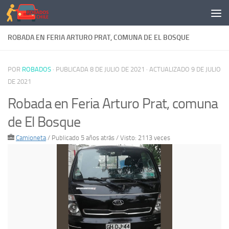
Saltar al contenido
ROBADA EN FERIA ARTURO PRAT, COMUNA DE EL BOSQUE
POR
ROBADOS
· PUBLICADA
8 DE JULIO DE 2021
· ACTUALIZADO
9 DE JULIO
DE 2021
Robada en Feria Arturo Prat, comuna
de El Bosque
Camioneta
/
Publicado 5 años atrás
/ Visto: 2113 veces