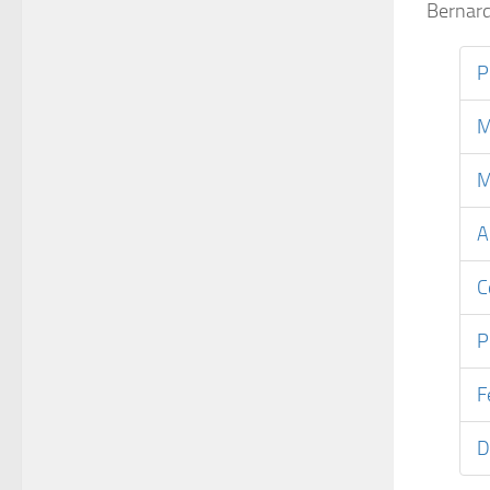
Bernar
P
M
M
A
C
P
F
D