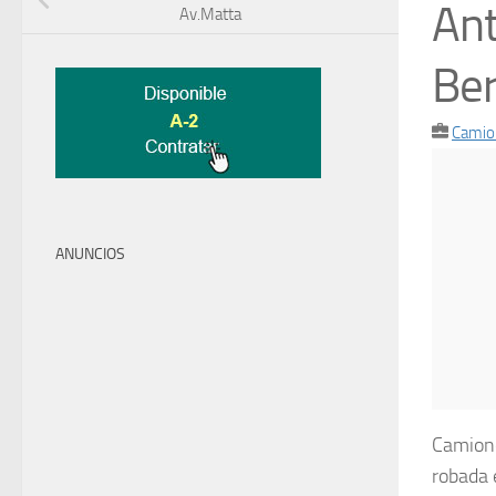
Ant
Av.Matta
Be
Camio
ANUNCIOS
Camione
robada 