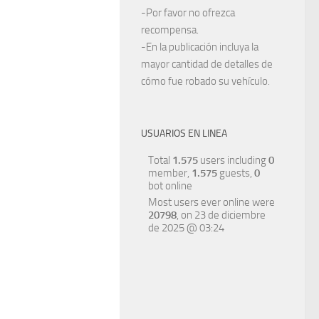
-Por favor no ofrezca
recompensa.
-En la publicación incluya la
mayor cantidad de detalles de
cómo fue robado su vehículo.
USUARIOS EN LINEA
Total
1.575
users including
0
member,
1.575
guests,
0
bot online
Most users ever online were
20798
, on 23 de diciembre
de 2025 @ 03:24