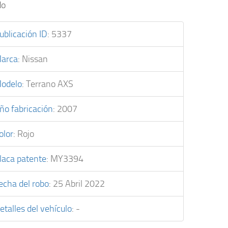
do
ublicación ID
:
5337
arca
:
Nissan
odelo
:
Terrano AXS
ño fabricación
:
2007
olor
:
Rojo
laca patente
:
MY3394
echa del robo
:
25 Abril 2022
etalles del vehículo
:
-