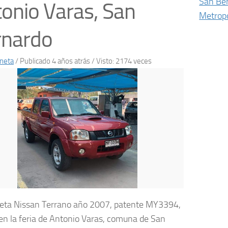
San Be
onio Varas, San
Metropo
rnardo
neta
/
Publicado 4 años atrás
/ Visto: 2174 veces
ta Nissan Terrano año 2007, patente MY3394,
en la feria de Antonio Varas, comuna de San