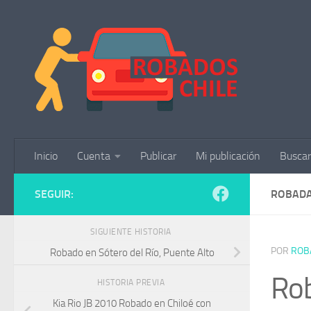
Saltar al contenido
Inicio
Cuenta
Publicar
Mi publicación
Buscar
SEGUIR:
ROBADA
SIGUIENTE HISTORIA
POR
ROB
Robado en Sótero del Río, Puente Alto
Rob
HISTORIA PREVIA
Kia Rio JB 2010 Robado en Chiloé con