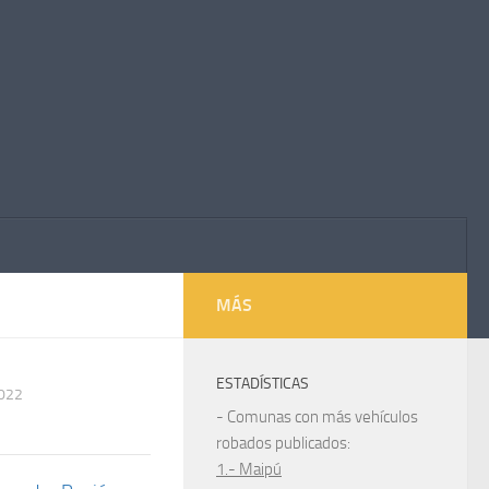
MÁS
ESTADÍSTICAS
2022
- Comunas con más vehículos
robados publicados:
1.- Maipú