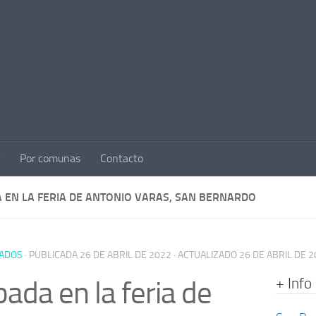
Por comunas
Contacto
 EN LA FERIA DE ANTONIO VARAS, SAN BERNARDO
ADOS
· PUBLICADA
26 DE ABRIL DE 2022
· ACTUALIZADO
26 DE ABRIL DE 
+ Info
ada en la feria de