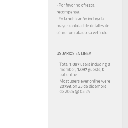
-Por favor no ofrezca
recompensa.
-En la publicación incluya la
mayor cantidad de detalles de
cómo fue robado su vehículo.
USUARIOS EN LINEA
Total
1.097
users including
0
member,
1.097
guests,
0
bot online
Most users ever online were
20798
, on 23 de diciembre
de 2025 @ 03:24