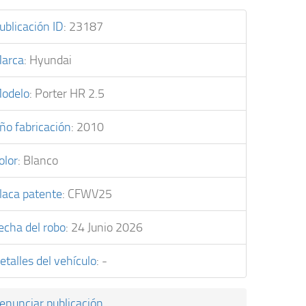
ublicación ID
:
23187
arca
:
Hyundai
odelo
:
Porter HR 2.5
ño fabricación
:
2010
olor
:
Blanco
laca patente
:
CFWV25
echa del robo
:
24 Junio 2026
etalles del vehículo
:
-
enunciar publicación