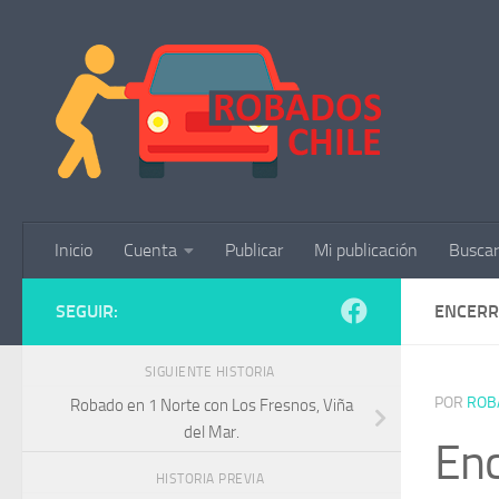
Saltar al contenido
Inicio
Cuenta
Publicar
Mi publicación
Buscar
SEGUIR:
ENCERR
SIGUIENTE HISTORIA
POR
ROB
Robado en 1 Norte con Los Fresnos, Viña
del Mar.
Enc
HISTORIA PREVIA