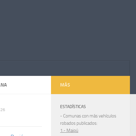
ANA
MÁS
ESTADÍSTICAS
026
- Comunas con más vehículos
robados publicados:
1.- Maipú