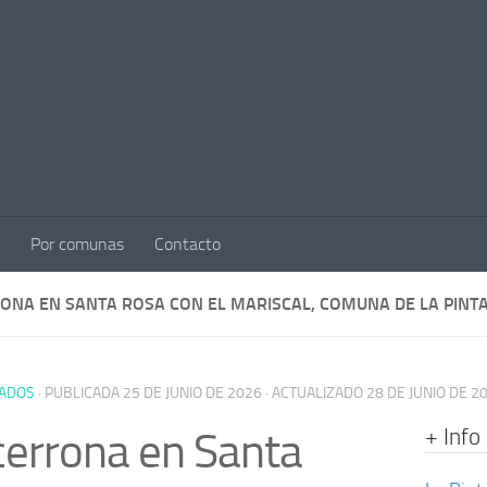
Por comunas
Contacto
ONA EN SANTA ROSA CON EL MARISCAL, COMUNA DE LA PINT
ADOS
· PUBLICADA
25 DE JUNIO DE 2026
· ACTUALIZADO
28 DE JUNIO DE 2
+ Info
errona en Santa