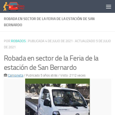
Saltar al contenido
ROBADA EN SECTOR DE LA FERIA DE LA ESTACIÓN DE SAN
BERNARDO
POR
ROBADOS
· PUBLICADA
4 DE JULIO DE 2021
· ACTUALIZADO
5 DE JULIO
DE 2021
Robada en sector de la Feria de la
estación de San Bernardo
Camioneta
/
Publicado 5 años atrás
/ Visto: 2112 veces