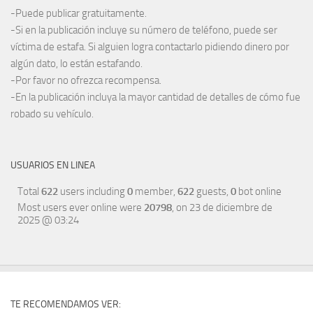
-Puede publicar gratuitamente.
-Si en la publicación incluye su número de teléfono, puede ser
víctima de estafa. Si alguien logra contactarlo pidiendo dinero por
algún dato, lo están estafando.
-Por favor no ofrezca recompensa.
-En la publicación incluya la mayor cantidad de detalles de cómo fue
robado su vehículo.
USUARIOS EN LINEA
Total
622
users including
0
member,
622
guests,
0
bot online
Most users ever online were
20798
, on 23 de diciembre de
2025 @ 03:24
TE RECOMENDAMOS VER: