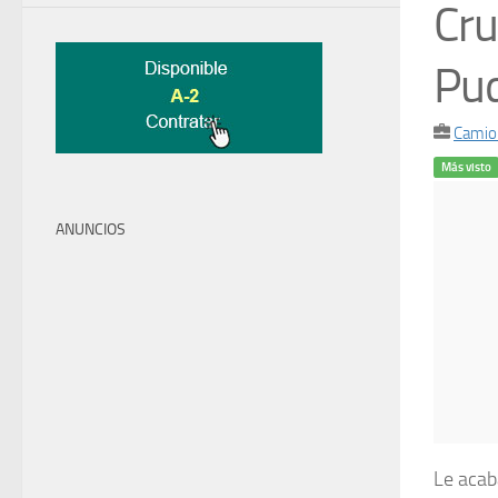
Cru
Pud
Camio
Más visto
ANUNCIOS
Le acab