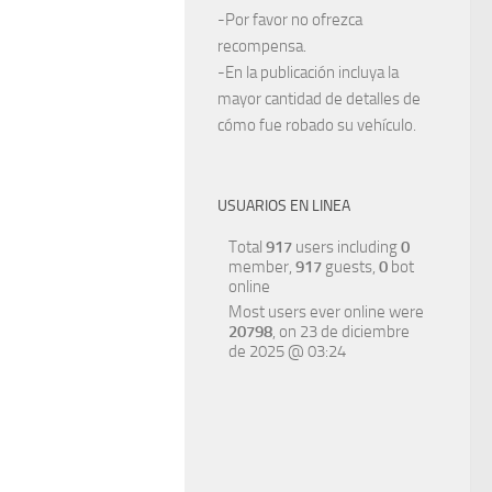
-Por favor no ofrezca
recompensa.
-En la publicación incluya la
mayor cantidad de detalles de
cómo fue robado su vehículo.
USUARIOS EN LINEA
Total
917
users including
0
member,
917
guests,
0
bot
online
Most users ever online were
20798
, on 23 de diciembre
de 2025 @ 03:24