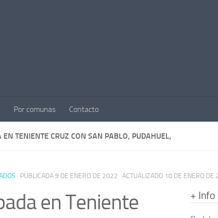
Por comunas
Contacto
 EN TENIENTE CRUZ CON SAN PABLO, PUDAHUEL,
ADOS
· PUBLICADA
9 DE ENERO DE 2022
· ACTUALIZADO
10 DE ENERO DE 
+ Info
ada en Teniente