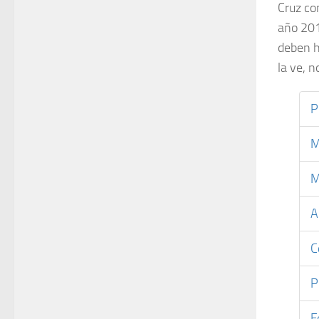
Cruz co
año 201
deben h
la ve, n
P
M
M
A
C
P
F