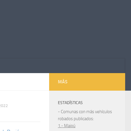
MÁS
ESTADÍSTICAS
2022
- Comunas con más vehículos
robados publicados:
1.- Maipú