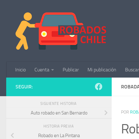
Saltar al contenido
Inicio
Cuenta
Publicar
Mi publicación
Buscar
SEGUIR:
ROBADA
SIGUIENTE HISTORIA
POR
ROB
Auto robado en San Bernardo
Rob
HISTORIA PREVIA
Robado en La Pintana