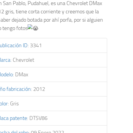
n San Pablo, Pudahuel, es una Chevrolet DMax
2 gris, tiene corta corriente y creemos que la
aber dejado botada por ahí porfa, por si alguien
o tengo fotos
ublicación ID
:
3341
arca
:
Chevrolet
odelo
:
DMax
ño fabricación
:
2012
olor
:
Gris
laca patente
:
DTSV86
echa del robo
:
09 Enero 2022