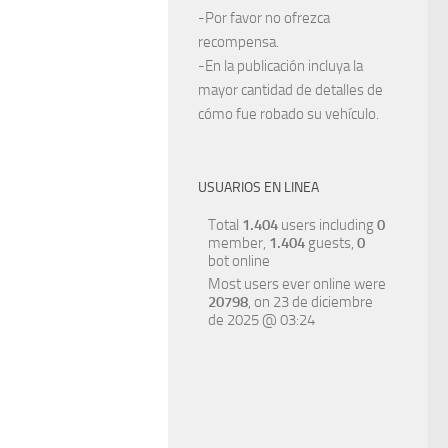
-Por favor no ofrezca
recompensa.
-En la publicación incluya la
mayor cantidad de detalles de
cómo fue robado su vehículo.
USUARIOS EN LINEA
Total
1.404
users including
0
member,
1.404
guests,
0
bot online
Most users ever online were
20798
, on 23 de diciembre
de 2025 @ 03:24