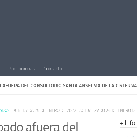
Por comunas
Contacto
 AFUERA DEL CONSULTORIO SANTA ANSELMA DE LA CISTERNA
ADOS
· PUBLICADA
25 DE ENERO DE 2022
· ACTUALIZADO
26 DE ENERO DE
+ Info
ado afuera del