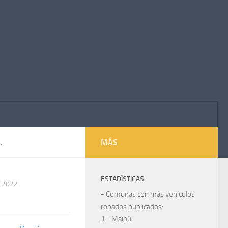
.
MÁS
ESTADÍSTICAS
 2022
- Comunas con más vehículos
robados publicados:
1.- Maipú