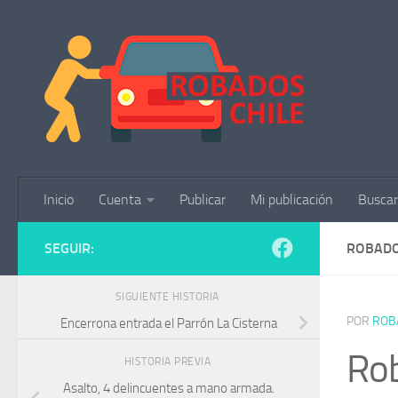
Saltar al contenido
Inicio
Cuenta
Publicar
Mi publicación
Buscar
SEGUIR:
ROBADO
SIGUIENTE HISTORIA
POR
ROB
Encerrona entrada el Parrón La Cisterna
Rob
HISTORIA PREVIA
Asalto, 4 delincuentes a mano armada.