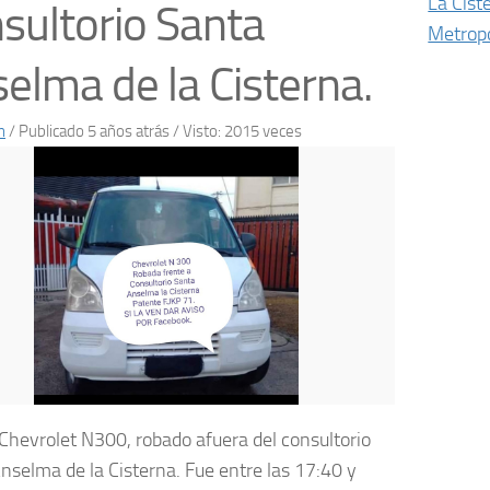
La Cist
sultorio Santa
Metropo
elma de la Cisterna.
n
/
Publicado 5 años atrás
/ Visto: 2015 veces
Chevrolet N300, robado afuera del consultorio
nselma de la Cisterna. Fue entre las 17:40 y