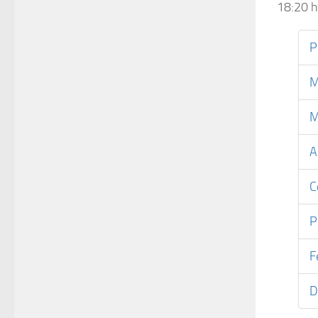
18:20 h
P
M
M
A
C
P
F
D