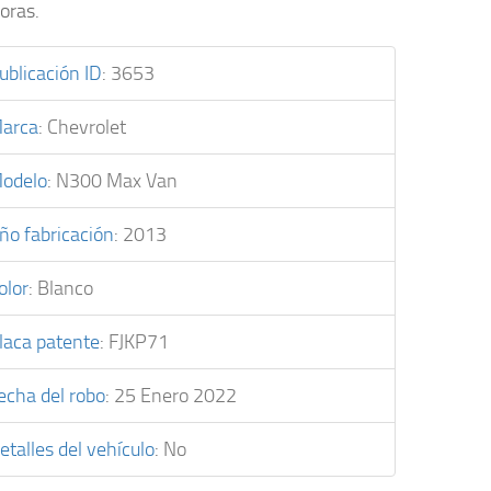
oras.
ublicación ID
:
3653
arca
:
Chevrolet
odelo
:
N300 Max Van
ño fabricación
:
2013
olor
:
Blanco
laca patente
:
FJKP71
echa del robo
:
25 Enero 2022
etalles del vehículo
:
No