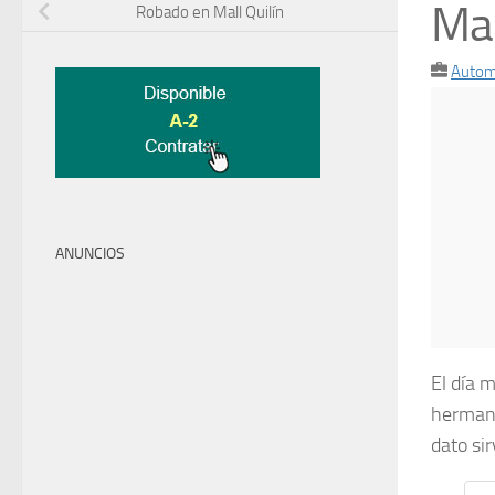
Mar
Robado en Mall Quilín
Autom
ANUNCIOS
El día 
hermano
dato si