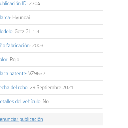
ublicación ID
:
2704
arca
:
Hyundai
odelo
:
Getz GL 1.3
ño fabricación
:
2003
olor
:
Rojo
laca patente
:
VZ9637
echa del robo
:
29 Septiembre 2021
etalles del vehículo
:
No
enunciar publicación