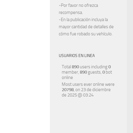
-Por favor no ofrezca
recompensa.
-En la publicación incluya la
mayor cantidad de detalles de
cómo fue robado su vehículo.
USUARIOS EN LINEA
Total
890
users including
0
member,
890
guests,
0
bot
online
Most users ever online were
20798
, on 23 de diciembre
de 2025 @ 03:24