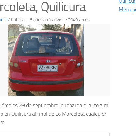
Quilicu
coleta, Quilicura
Metropo
óvil
/
Publicado 5 años atrás
/ Visto: 2040 veces
miércoles 29 de septiembre le robaron el auto a mi
 en Quilicura al final de Lo Marcoleta cualquier
rve